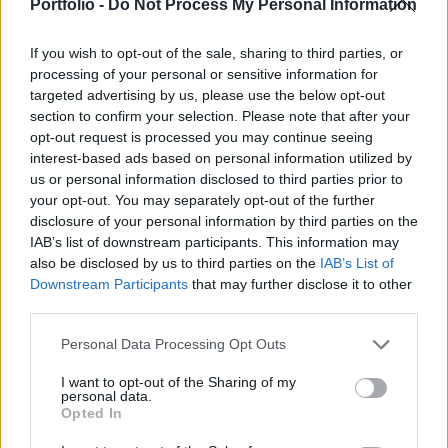
nemzetgazdasági miniszter az MTI-nek adott
Portfolio -
Do Not Process My Personal Information
hétfői nyilatkozatában.
If you wish to opt-out of the sale, sharing to third parties, or
Varga Mihály elmondta: a 2016 költségvetés
processing of your personal or sensitive information for
módosításával már elhatároltak 1,5 milliárd forintot arra,
targeted advertising by us, please use the below opt-out
section to confirm your selection. Please note that after your
hogy a kormány támogatást tudjon adni ezen eszközök
opt-out request is processed you may continue seeing
beszerzéséhez. A tárca azt tervezi, hogy az automaták
interest-based ads based on personal information utilized by
regisztrációjából befolyt mintegy 900 millió forintot szintén
us or personal information disclosed to third parties prior to
állami támogatásra használja fel, vagyis a gépek online
your opt-out. You may separately opt-out of the further
rendszerbe való bekötéséhez összességében...
disclosure of your personal information by third parties on the
IAB’s list of downstream participants. This information may
also be disclosed by us to third parties on the
IAB’s List of
KEDVES OLVASÓNK!
Downstream Participants
that may further disclose it to other
third parties.
A keresett cikk a portfolio.hu hírarchívumához
tartozik, melynek olvasása előfizetéses
Personal Data Processing Opt Outs
regisztrációhoz kötött.
I want to opt-out of the Sharing of my
personal data.
Az előfizetés a következőket tartalmazza:
Opted In
Portfolio.hu teljes cikkarchívum