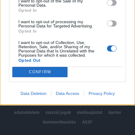
I want to opt-out of the Sale of my
Kötéslisták: BÉT elmúlt 2 év napon belüli
Personal Data.
kötéslistái
Opted In
I want to opt-out of processing my
Előfizetés
Personal Data for Targeted Advertising.
Opted In
I want to opt-out of Collection, Use,
MÁR ELŐFIZETŐNK VAGY?
BEJELENTKEZÉS
Retention, Sale, and/or Sharing of my
Personal Data that Is Unrelated with the
Purposes for which it was collected.
Opted Out
CONFIRM
© 2026 Portfolio
Data Deletion
Data Access
Privacy Policy
impresszum
jogi nyilatkozat
süti beállítások
adatvédelem
szerzői jogok
médiaajánlat
karrier
kommentkezelés
ÁSZF