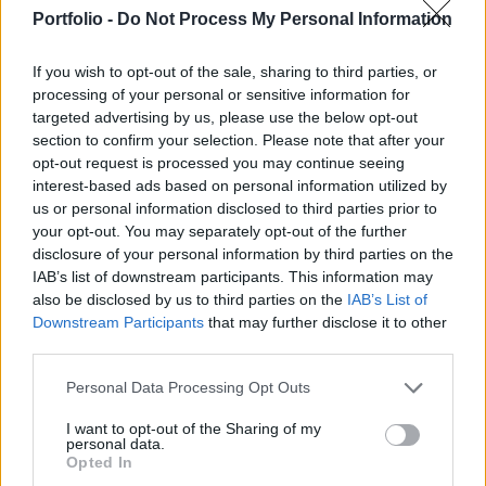
kizárná Magyarországot az EU-ból. A magyar
Portfolio -
Do Not Process My Personal Information
politikus szerint a kormány visszautasítja, hogy
mások hibáiért Magyarország viselje a terheket.
If you wish to opt-out of the sale, sharing to third parties, or
processing of your personal or sensitive information for
Látszik, hogy csak néhány kilométerre lakik Brüsszeltől,
targeted advertising by us, please use the below opt-out
kioktató, nagyképű, frusztrált. Magyarországot akarja
section to confirm your selection. Please note that after your
kizárni az EU-ból, de magát már régen kizárta a komolyan
opt-out request is processed you may continue seeing
vehető politikusok közülolvasható Szijjártó Péter
interest-based ads based on personal information utilized by
us or personal information disclosed to third parties prior to
közleményében azt követően, hogy Jean Asselborn
your opt-out. You may separately opt-out of the further
luxemburgi külügyminiszter a német Die Welt című lapnak
disclosure of your personal information by third parties on the
arról beszélt, hogy Magyarországot ideiglenesen...
IAB’s list of downstream participants. This information may
also be disclosed by us to third parties on the
IAB’s List of
Downstream Participants
that may further disclose it to other
KEDVES OLVASÓNK!
third parties.
A keresett cikk a portfolio.hu hírarchívumához
Personal Data Processing Opt Outs
tartozik, melynek olvasása előfizetéses
regisztrációhoz kötött.
I want to opt-out of the Sharing of my
personal data.
Opted In
Az előfizetés a következőket tartalmazza: