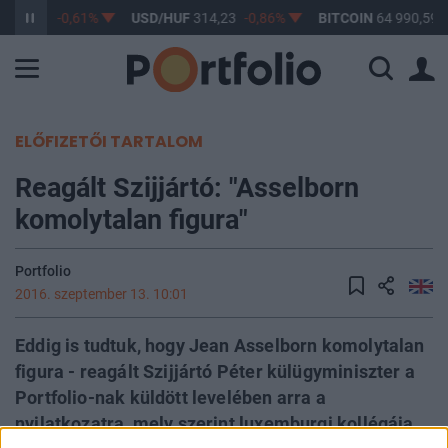
363,19
-0,61%
USD/HUF
314,23
-0,86%
BITCOIN
64 990,59
ELŐFIZETŐI TARTALOM
Reagált Szijjártó: "Asselborn
komolytalan figura"
Portfolio
2016. szeptember 13. 10:01
Eddig is tudtuk, hogy Jean Asselborn komolytalan
figura - reagált Szijjártó Péter külügyminiszter a
Portfolio-nak küldött levelében arra a
nyilatkozatra, mely szerint luxemburgi kollégája