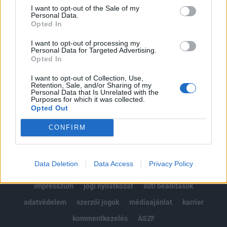
Portfolio.hu teljes cikkarchívum
I want to opt-out of the Sale of my
Personal Data.
Kötéslisták: BÉT elmúlt 2 év napon belüli
Opted In
kötéslistái
I want to opt-out of processing my
Personal Data for Targeted Advertising.
Előfizetés
Opted In
I want to opt-out of Collection, Use,
Retention, Sale, and/or Sharing of my
MÁR ELŐFIZETŐNK VAGY?
BEJELENTKEZÉS
Personal Data that Is Unrelated with the
Purposes for which it was collected.
Opted Out
CONFIRM
Data Deletion
Data Access
Privacy Policy
© 2026 Portfolio
impresszum
jogi nyilatkozat
süti beállítások
adatvédelem
szerzői jogok
médiaajánlat
karrier
kommentkezelés
ÁSZF