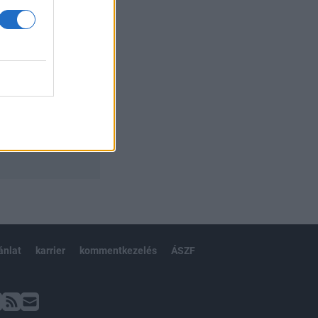
ánlat
karrier
kommentkezelés
ÁSZF