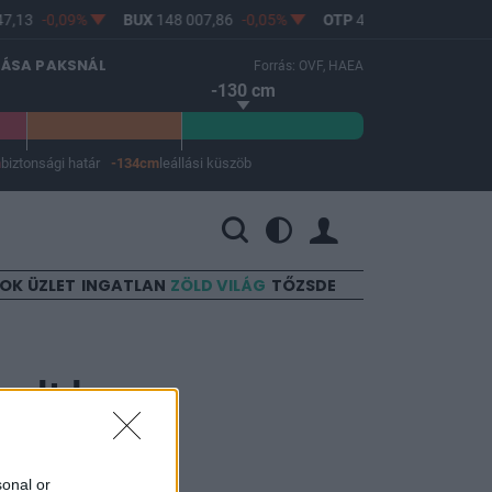
7,13
-0,09%
BUX
148 007,86
-0,05%
OTP
46 600
-0,32%
LÁSA PAKSNÁL
Forrás: OVF, HAEA
-130 cm
m
biztonsági határ
-134cm
leállási küszöb
 a leállási küszöb -134 cm.
SOK
ÜZLET
INGATLAN
ZÖLD VILÁG
TŐZSDE
ult le,
sonal or