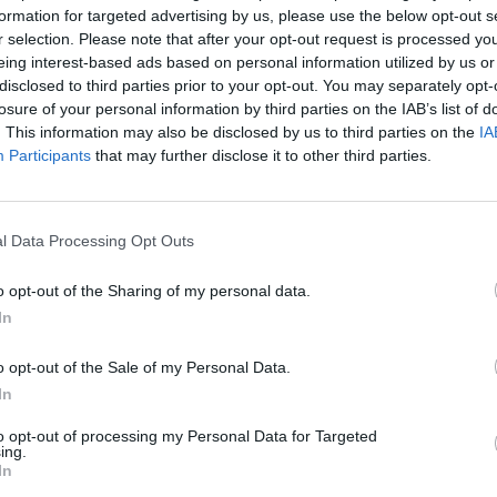
formation for targeted advertising by us, please use the below opt-out s
r selection. Please note that after your opt-out request is processed y
12:37
eing interest-based ads based on personal information utilized by us or
disclosed to third parties prior to your opt-out. You may separately opt-
s kihívások témakörben Varga Mihály nemzetgazdasági
losure of your personal information by third parties on the IAB’s list of
lt a Nemzetgazdasági Minisztérium által szervezett, "
. This information may also be disclosed by us to third parties on the
IA
kedés beindításáig" nevet viselő konferencia. Volt sz
Participants
that may further disclose it to other third parties.
ló kihívásokról, a Brexit-referendum tanulságairól, ill
is megemlítésre került.
l Data Processing Opt Outs
t a magyar gazdaság fájdalmas múltbéli tapasztalatai hozzájá
 a "helyes útra", ezekből tanulva kell megtervezni a jövőbeli lépé
o opt-out of the Sharing of my personal data.
niszter három fontos kihívást nevezett meg, ami Magyarország
In
egfontosabb, a foglalkoztatás kérdése: nem csak nálunk, de...
o opt-out of the Sale of my Personal Data.
In
ASÓNK!
to opt-out of processing my Personal Data for Targeted
ing.
a portfolio.hu hírarchívumához tartozik, melynek olvasása előf
In
ötött.