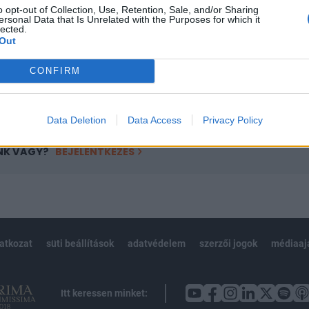
o opt-out of Collection, Use, Retention, Sale, and/or Sharing
övetkezőket tartalmazza:
ersonal Data that Is Unrelated with the Purposes for which it
lected.
 teljes cikkarchívum
Out
 BÉT elmúlt 2 év napon belüli
CONFIRM
Előfizetés
Data Deletion
Data Access
Privacy Policy
NK VAGY?
BEJELENTKEZÉS
latkozat
süti beállítások
adatvédelem
szerzői jogok
médiaaj
Itt keressen minket: