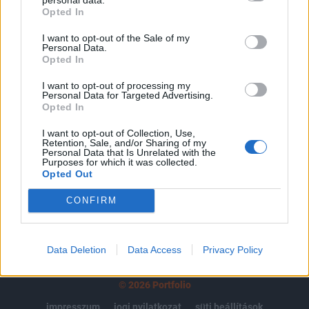
Opted In
regisztrációhoz kötött.
I want to opt-out of the Sale of my
Az előfizetés a következőket tartalmazza:
Personal Data.
Portfolio.hu teljes cikkarchívum
Opted In
Kötéslisták: BÉT elmúlt 2 év napon belüli
I want to opt-out of processing my
kötéslistái
Personal Data for Targeted Advertising.
Opted In
Előfizetés
I want to opt-out of Collection, Use,
Retention, Sale, and/or Sharing of my
Personal Data that Is Unrelated with the
Purposes for which it was collected.
Opted Out
MÁR ELŐFIZETŐNK VAGY?
BEJELENTKEZÉS
CONFIRM
Data Deletion
Data Access
Privacy Policy
© 2026 Portfolio
impresszum
jogi nyilatkozat
süti beállítások