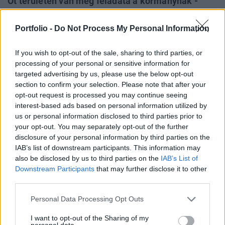
Öt területen van még feladata a kormánynak -
jelentette ki Varga Mihály nemzetgazdasági
miniszter a csütörtökön indult kétnapos Nemzeti
Portfolio -
Do Not Process My Personal Information
Adókonzultáció felvezető előadásában. Szerinte a
munkanélküliség szintje egyre inkább közelít a
If you wish to opt-out of the sale, sharing to third parties, or
processing of your personal or sensitive information for
teljes foglalkoztatottság állapotához.
targeted advertising by us, please use the below opt-out
section to confirm your selection. Please note that after your
Varga Mihály "Nemzeti Adókoncepció kormányzati
opt-out request is processed you may continue seeing
prioritásai közép- és hosszútávon" című előadását
interest-based ads based on personal information utilized by
visszatekintéssel kezdte. Kiemelte, hogy új viták kerültek
us or personal information disclosed to third parties prior to
előtérbe az elmúlt években, most például arról vitatkozunk,
your opt-out. You may separately opt-out of the further
hogy a piacon elérhető 50 ezer betöltetlen álláshely hogyan
disclosure of your personal information by third parties on the
IAB’s list of downstream participants. This information may
lesz betöltve. Mindezek alapján kijelenthetjük, hogy a 6
also be disclosed by us to third parties on the
IAB’s List of
évvel ezelőtti helyzethez képest...
Downstream Participants
that may further disclose it to other
third parties.
KEDVES OLVASÓNK!
Personal Data Processing Opt Outs
A keresett cikk a portfolio.hu hírarchívumához
I want to opt-out of the Sharing of my
tartozik, melynek olvasása előfizetéses
personal data.