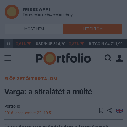
FRISSS APP!
Tény, elemzés, vélemény
MOST NEM
LETÖLTÖM
363,17
-0,61%
USD/HUF
314,20
-0,87%
BITCOIN
64 711,99
-
ELŐFIZETŐI TARTALOM
Varga: a söralátét a múlté
Portfolio
2016. szeptember 22. 10:51