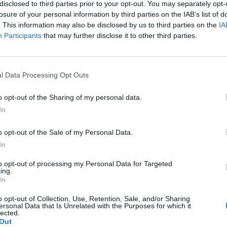
g (EB) humanitárius segítségnyújtásért és válságkezelé
disclosed to third parties prior to your opt-out. You may separately opt-
nkarában az Ömer Celik török uniós ügyi miniszterrel k
losure of your personal information by third parties on the IAB’s list of
. This information may also be disclosed by us to third parties on the
IA
n.
Participants
that may further disclose it to other third parties.
echnology 2016Fontos változások előtt a bankkártyapiac, jön 
ogramja. Erről is szó lesz a Portfolio Banking Technology 2016 k
ció és jelentkezés Sztilianidesz kifejtette: a 348 millió eurós ös
l Data Processing Opt Outs
e, hogy Brüsszel kész támogatni Ankarát a menekültválságban....
o opt-out of the Sharing of my personal data.
In
ASÓNK!
o opt-out of the Sale of my Personal Data.
a portfolio.hu hírarchívumához tartozik, melynek olvasása előf
In
ötött.
to opt-out of processing my Personal Data for Targeted
övetkezőket tartalmazza:
ing.
In
 teljes cikkarchívum
 BÉT elmúlt 2 év napon belüli
o opt-out of Collection, Use, Retention, Sale, and/or Sharing
ersonal Data that Is Unrelated with the Purposes for which it
lected.
Out