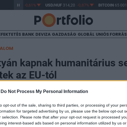
HUF
363,17
-0,61%
USD/HUF
314,20
-0,87%
BITCOIN
65 001,
EFEKTETÉS
BANK
DEVIZA
GAZDASÁG
GLOBÁL
UNIÓS FORRÁ
TALOM
yán kapnak humanitárius se
ek az EU-tól
-
Do Not Process My Personal Information
15:31
to opt-out of the sale, sharing to third parties, or processing of your per
formation for targeted advertising by us, please use the below opt-out s
(EU) eddigi legnagyobb humanitárius segélyprogramját 
r selection. Please note that after your opt-out request is processed y
lő menekültek számára - jelentette be Hrisztosz Sztil
eing interest-based ads based on personal information utilized by us or