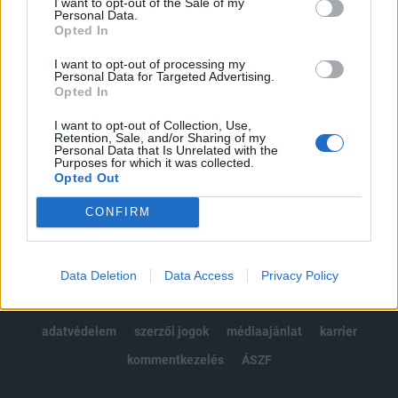
I want to opt-out of the Sale of my
Kötéslisták: BÉT elmúlt 2 év napon belüli
Personal Data.
kötéslistái
Opted In
I want to opt-out of processing my
Előfizetés
Personal Data for Targeted Advertising.
Opted In
I want to opt-out of Collection, Use,
MÁR ELŐFIZETŐNK VAGY?
BEJELENTKEZÉS
Retention, Sale, and/or Sharing of my
Personal Data that Is Unrelated with the
Purposes for which it was collected.
Opted Out
CONFIRM
© 2026 Portfolio
Data Deletion
Data Access
Privacy Policy
impresszum
jogi nyilatkozat
süti beállítások
adatvédelem
szerzői jogok
médiaajánlat
karrier
kommentkezelés
ÁSZF