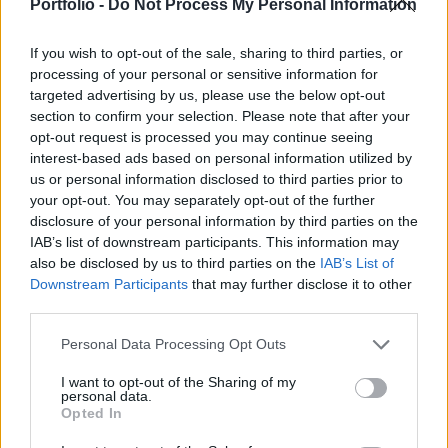
közölte csütörtöki varsói sajtóértekezletén Beata
Portfolio -
Do Not Process My Personal Information
Szydlo lengyel kormányfő.
If you wish to opt-out of the sale, sharing to third parties, or
A miniszterelnököt azzal kapcsolatosan kérdezték, hogy az
processing of your personal or sensitive information for
Európai Parlament (EP) jövő szerdára plenáris ülésének
targeted advertising by us, please use the below opt-out
section to confirm your selection. Please note that after your
napirendjére tűzte a Lengyelországról szóló újabb vitát. A
opt-out request is processed you may continue seeing
szocialisták, valamint az Európai Egyesült Baloldal frakciói
interest-based ads based on personal information utilized by
által kezdeményezett vita azzal függ össze, hogy a lengyel
us or personal information disclosed to third parties prior to
parlament múlt héten részletes vitára bocsátotta a teljes
your opt-out. You may separately opt-out of the further
abortusztilalomról...
disclosure of your personal information by third parties on the
IAB’s list of downstream participants. This information may
also be disclosed by us to third parties on the
IAB’s List of
KEDVES OLVASÓNK!
Downstream Participants
that may further disclose it to other
third parties.
A keresett cikk a portfolio.hu hírarchívumához
tartozik, melynek olvasása előfizetéses
Personal Data Processing Opt Outs
regisztrációhoz kötött.
I want to opt-out of the Sharing of my
personal data.
Az előfizetés a következőket tartalmazza:
Opted In
Portfolio.hu teljes cikkarchívum