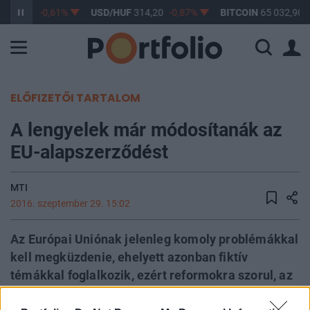
363,17
-0,61%
USD/HUF
314,20
-0,87%
BITCOIN
65 032,90
ELŐFIZETŐI TARTALOM
A lengyelek már módosítanák az
EU-alapszerződést
MTI
2016. szeptember 29. 15:02
Az Európai Uniónak jelenleg komoly problémákkal
kell megküzdenie, ehelyett azonban fiktív
témákkal foglalkozik, ezért reformokra szorul, az
alapszerződés módosítása nélkülözhetetlen -