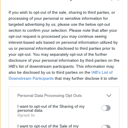
világos, hogy ez miért nem látszott a tervezéskor.
If you wish to opt-out of the sale, sharing to third parties, or
Nagy a felhajtás az MTK "furcsán szép" stadionja körül,
processing of your personal or sensitive information for
hiszen sokakat meglepett, hogy a kapuk mögött betonfalak
targeted advertising by us, please use the below opt-out
vannak. Esztétikailag biztos nem ez az ideális megoldás,
section to confirm your selection. Please note that after your
ám a Nemzeti Sport munkatársai lemérték, és azt találták,
opt-out request is processed you may continue seeing
hogy nagyjából "egy kapunyi", vagyis 7,5 méter távolságra
interest-based ads based on personal information utilized by
us or personal information disclosed to third parties prior to
van az alapvonal a betonfaltól, ami biztonságos
your opt-out. You may separately opt-out of the further
távolságnak mondható. A sajátos megoldás...
disclosure of your personal information by third parties on the
IAB’s list of downstream participants. This information may
also be disclosed by us to third parties on the
IAB’s List of
KEDVES OLVASÓNK!
Downstream Participants
that may further disclose it to other
third parties.
A keresett cikk a portfolio.hu hírarchívumához
tartozik, melynek olvasása előfizetéses
Personal Data Processing Opt Outs
regisztrációhoz kötött.
I want to opt-out of the Sharing of my
Az előfizetés a következőket tartalmazza:
personal data.
Opted In
Portfolio.hu teljes cikkarchívum
Kötéslisták: BÉT elmúlt 2 év napon belüli
I want to opt-out of the Sale of my