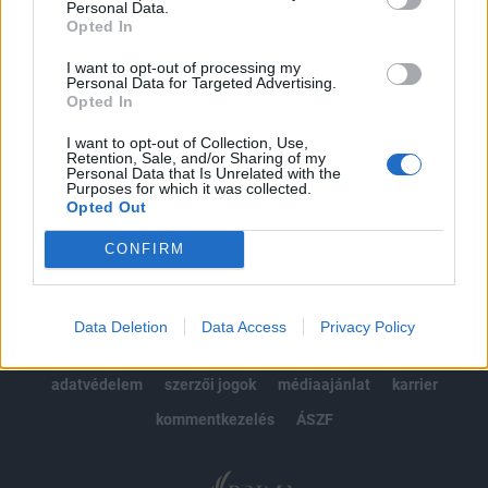
Personal Data.
kötéslistái
Opted In
Előfizetés
I want to opt-out of processing my
Personal Data for Targeted Advertising.
Opted In
I want to opt-out of Collection, Use,
MÁR ELŐFIZETŐNK VAGY?
BEJELENTKEZÉS
Retention, Sale, and/or Sharing of my
Personal Data that Is Unrelated with the
Purposes for which it was collected.
Opted Out
CONFIRM
© 2026 Portfolio
Data Deletion
Data Access
Privacy Policy
impresszum
jogi nyilatkozat
süti beállítások
adatvédelem
szerzői jogok
médiaajánlat
karrier
kommentkezelés
ÁSZF