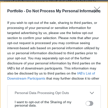
ezzel párhuzamosan a jövő évi előrejelzését is
lehúzta 2,7%-ról 2,5%-ra - derült ki a befektetési
Portfolio -
Do Not Process My Personal Information
bank múlt hétvégén közzétett régiós
összefoglalójából.
If you wish to opt-out of the sale, sharing to third parties, or
processing of your personal or sensitive information for
Budapest Economic Forum 2026Átalakulóban a magyar
targeted advertising by us, please use the below opt-out
gazdaságpolitika, a választások után gyökeresen
section to confirm your selection. Please note that after your
változhatnak meg a körülmények és a célok. Merre tart a
opt-out request is processed you may continue seeing
interest-based ads based on personal information utilized by
magyar kormány és mivel néz szembe a nemzetközi
us or personal information disclosed to third parties prior to
környezetben? Ez lesz a Portfolio idei kiemelt
your opt-out. You may separately opt-out of the further
gazdaságpolitikai konferenciájának legfontosabb
disclosure of your personal information by third parties on the
témája.Információ és jelentkezésA második negyedéves
IAB’s list of downstream participants. This information may
magyar GDP-növekedési...
also be disclosed by us to third parties on the
IAB’s List of
Downstream Participants
that may further disclose it to other
third parties.
KEDVES OLVASÓNK!
Personal Data Processing Opt Outs
A keresett cikk a portfolio.hu hírarchívumához
tartozik, melynek olvasása előfizetéses
I want to opt-out of the Sharing of my
personal data.