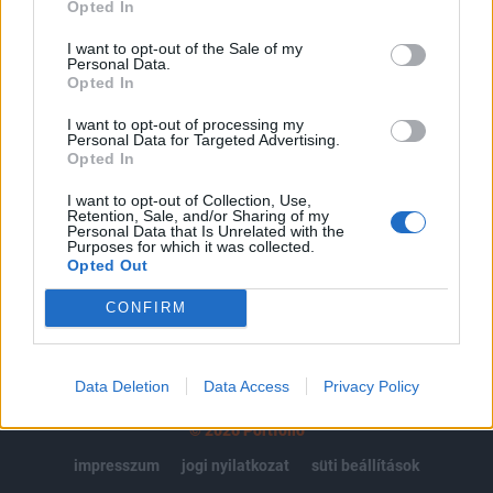
regisztrációhoz kötött.
Opted In
Az előfizetés a következőket tartalmazza:
I want to opt-out of the Sale of my
Personal Data.
Portfolio.hu teljes cikkarchívum
Opted In
Kötéslisták: BÉT elmúlt 2 év napon belüli
kötéslistái
I want to opt-out of processing my
Personal Data for Targeted Advertising.
Opted In
Előfizetés
I want to opt-out of Collection, Use,
Retention, Sale, and/or Sharing of my
Personal Data that Is Unrelated with the
Purposes for which it was collected.
MÁR ELŐFIZETŐNK VAGY?
BEJELENTKEZÉS
Opted Out
CONFIRM
Data Deletion
Data Access
Privacy Policy
© 2026 Portfolio
impresszum
jogi nyilatkozat
süti beállítások