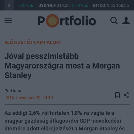
F
363,45
0,08%
USD/HUF
314,32
0,04%
BITCOIN
65 168,36
0
ELŐFIZETŐI TARTALOM
Jóval pesszimistább
Magyarországra most a Morgan
Stanley
Portfolio
2016. november 01. 14:10
Az eddigi 2,6%-ról hirtelen 1,8%-ra vágta le a
magyar gazdaság átlagos idei GDP-növekedési
ütemére adott előrejelzését a Morgan Stanley és