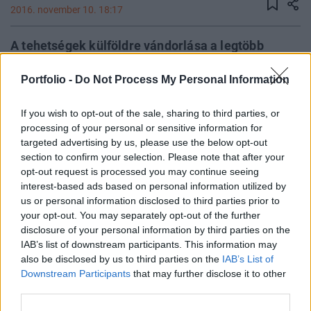
2016. november 10. 18:17
A tehetségek külföldre vándorlása a legtöbb
országban komoly probléma: nagy számokról van
Portfolio -
Do Not Process My Personal Information
szó, hiszen a jelenség nemcsak a tudományos
kutatókat érinti, hanem például az orvosokat vagy
If you wish to opt-out of the sale, sharing to third parties, or
az informatikusokat is - jelentette ki a Magyar
processing of your personal or sensitive information for
Tudományos Akadémia (MTA) elnöke csütörtökön
targeted advertising by us, please use the below opt-out
Egerben, az Eszterházy Károly Egyetemen zajló 4.
section to confirm your selection. Please note that after your
országos tudományos diákköri fórumon.
opt-out request is processed you may continue seeing
interest-based ads based on personal information utilized by
us or personal information disclosed to third parties prior to
Lovász László előadásában egyebek mellett arról beszélt,
your opt-out. You may separately opt-out of the further
hogy az Egyesült Államok közepes vagy jelentősebb
disclosure of your personal information by third parties on the
egyetemein a doktoranduszok több mint fele külföldről
IAB’s list of downstream participants. This information may
érkezik, nagy részük pedig ott is marad. Kitért azonban arra
also be disclosed by us to third parties on the
IAB’s List of
is, hogyha az összes külföldön tartózkodó neves magyar
Downstream Participants
that may further disclose it to other
tudós hazajönne, nem igazán tudnánk nekik állást adni.A
third parties.
már külföldön dolgozó magyar tudósok...