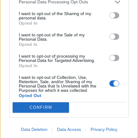
Personal Data Processing Opt Outs
I want to opt-out of the Sharing of my
KEDVES OLVASÓNK!
personal data.
Opted In
A keresett cikk a portfolio.hu hírarchívumához
tartozik, melynek olvasása előfizetéses
I want to opt-out of the Sale of my
Personal Data.
regisztrációhoz kötött.
Opted In
Az előfizetés a következőket tartalmazza:
I want to opt-out of processing my
Personal Data for Targeted Advertising.
Portfolio.hu teljes cikkarchívum
Opted In
Kötéslisták: BÉT elmúlt 2 év napon belüli
kötéslistái
I want to opt-out of Collection, Use,
Retention, Sale, and/or Sharing of my
Personal Data that Is Unrelated with the
Purposes for which it was collected.
Előfizetés
Opted Out
CONFIRM
MÁR ELŐFIZETŐNK VAGY?
BEJELENTKEZÉS
Data Deletion
Data Access
Privacy Policy