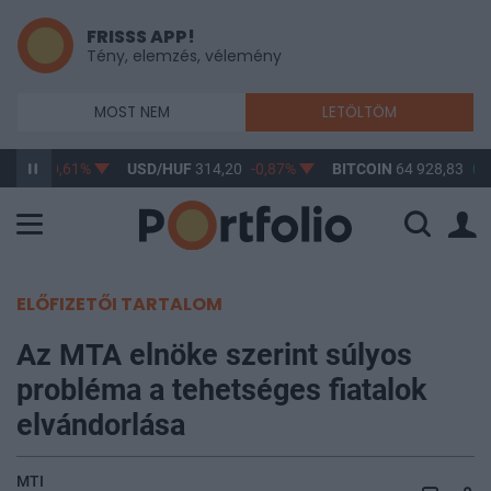
FRISSS APP!
Tény, elemzés, vélemény
MOST NEM
LETÖLTÖM
63,17
-0,61%
USD/HUF
314,20
-0,87%
BITCOIN
64 928,83
0,
ELŐFIZETŐI TARTALOM
Az MTA elnöke szerint súlyos
probléma a tehetséges fiatalok
elvándorlása
MTI