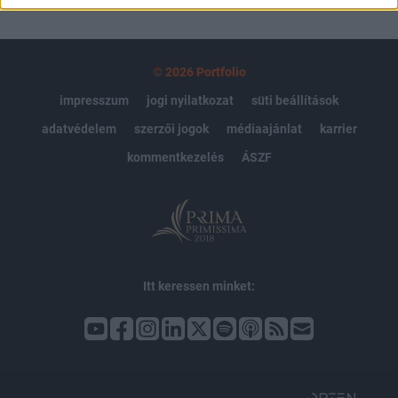
© 2026 Portfolio
impresszum
jogi nyilatkozat
süti beállítások
adatvédelem
szerzői jogok
médiaajánlat
karrier
kommentkezelés
ÁSZF
Itt keressen minket: