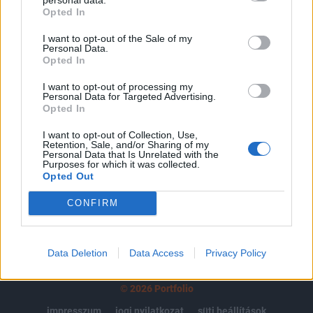
Opted In
regisztrációhoz kötött.
I want to opt-out of the Sale of my
Az előfizetés a következőket tartalmazza:
Personal Data.
Portfolio.hu teljes cikkarchívum
Opted In
Kötéslisták: BÉT elmúlt 2 év napon belüli
I want to opt-out of processing my
kötéslistái
Personal Data for Targeted Advertising.
Opted In
Előfizetés
I want to opt-out of Collection, Use,
Retention, Sale, and/or Sharing of my
Personal Data that Is Unrelated with the
Purposes for which it was collected.
Opted Out
MÁR ELŐFIZETŐNK VAGY?
BEJELENTKEZÉS
CONFIRM
Data Deletion
Data Access
Privacy Policy
© 2026 Portfolio
impresszum
jogi nyilatkozat
süti beállítások