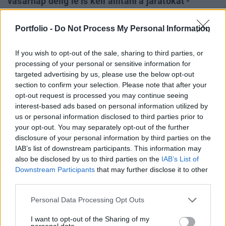
vasárnap délig le is kell állítani a járatokat -
értesült pénteken este az MNO.hu. Az információt
Tarlós István főpolgármester megerősítette, ami
Portfolio -
Do Not Process My Personal Information
azt jelenti, hogy a Deák tér és Kőbánya-Kispest
között pótlóbuszok közlekednek majd több mint
If you wish to opt-out of the sale, sharing to third parties, or
processing of your personal or sensitive information for
10 órán keresztül.
targeted advertising by us, please use the below opt-out
section to confirm your selection. Please note that after your
Tarlós a lapnak megerősítette, hogy sebességkorlátozást
opt-out request is processed you may continue seeing
kellett bevezetni a metró déli szakaszán, mert az egyik
interest-based ads based on personal information utilized by
kitérőnél darabok törtek ki a pályaszakaszból, a váltórészt
us or personal information disclosed to third parties prior to
ki kell cserélni. Budapest vezetője szerint ez a rendkívüli
your opt-out. You may separately opt-out of the further
esemény is jelzi, hogy halaszthatatlan a rekonstrukció,
disclosure of your personal information by third parties on the
IAB’s list of downstream participants. This information may
ilyen esetek ezentúl bármikor, a vonal bármelyik pontján
also be disclosed by us to third parties on the
IAB’s List of
előfordulhatnak, Bolla Tibor...
Downstream Participants
that may further disclose it to other
third parties.
KEDVES OLVASÓNK!
Personal Data Processing Opt Outs
A keresett cikk a portfolio.hu hírarchívumához
I want to opt-out of the Sharing of my
tartozik, melynek olvasása előfizetéses
personal data.