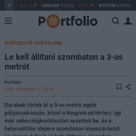
F
363,17
-0,61%
USD/HUF
314,20
-0,87%
BITCOIN
64 979,59
ELŐFIZETŐI TARTALOM
Le kell állítani szombaton a 3-as
metrót
Portfolio
2016. november 11. 22:44
Darabok törtek ki a 3-as metró egyik
pályaszakaszán, közel a Nagyvárad térhez, így
már sebességkorlátozást vezettek be, és a
helyreállítás idejére szombaton üzemzárástól