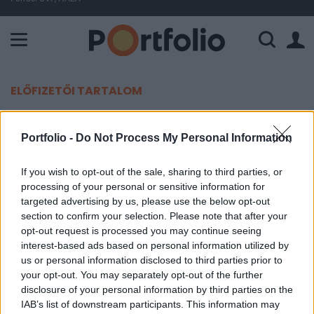
A Paksi Atomerőmű összteljesítménye 224 MW. A Duna vízállá
ELŐFIZETŐI TARTALOM
Több pénz jut mostantól az EU-s
Portfolio -
Do Not Process My Personal Information
hadseregek összehangolására
If you wish to opt-out of the sale, sharing to third parties, or
MTI
processing of your personal or sensitive information for
2016. november 15. 21:15
targeted advertising by us, please use the below opt-out
section to confirm your selection. Please note that after your
opt-out request is processed you may continue seeing
Az Európai Védelmi Ügynökség (EDA)
interest-based ads based on personal information utilized by
költségvetésének emeléséről állapodtak meg az
us or personal information disclosed to third parties prior to
uniós tagállamok védelmi miniszterei kedden
your opt-out. You may separately opt-out of the further
Brüsszelben.
disclosure of your personal information by third parties on the
IAB’s list of downstream participants. This information may