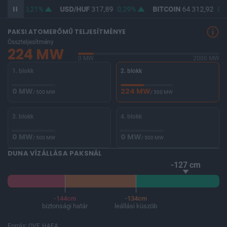
366,17
0,21%
USD/HUF
317,89
0,29%
BITCOIN
64 312,92
0,0
PAKSI ATOMERŐMŰ TELJESÍTMÉNYE
Összteljesítmény
224 MW
0 MW
2000 MW
1. blokk
2. blokk
0 MW
224 MW
/ 500 MW
/ 500 MW
3. blokk
4. blokk
0 MW
0 MW
/ 500 MW
/ 500 MW
DUNA VÍZÁLLÁSA PAKSNÁL
-127 cm
-144cm
-134cm
biztonsági határ
leállási küszöb
Forrás: OVF, HAEA