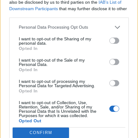
Az európai hadiipari fejlesztések összehangolására
also be disclosed by us to third parties on the
IAB’s List of
Downstream Participants
that may further disclose it to other
szolgáló ügynökség büdzséjét most fogják először növelni
third parties.
2010 óta, szakértők szerint ez annak köszönhető, hogy a
tanácsülésen az Egyesült Királyság ezúttal nem
Personal Data Processing Opt Outs
akadályozta meg az emelést.A költségvetés növelése
I want to opt-out of the Sharing of my
mindazonáltal inkább szimbolikus jelentőségű, az EDA az
personal data.
ideinél 1,6 százalékkal több pénzből...
Opted In
I want to opt-out of the Sale of my
Personal Data.
KEDVES OLVASÓNK!
Opted In
A keresett cikk a portfolio.hu hírarchívumához
I want to opt-out of processing my
tartozik, melynek olvasása előfizetéses
Personal Data for Targeted Advertising.
Opted In
regisztrációhoz kötött.
I want to opt-out of Collection, Use,
Az előfizetés a következőket tartalmazza:
Retention, Sale, and/or Sharing of my
Personal Data that Is Unrelated with the
Portfolio.hu teljes cikkarchívum
Purposes for which it was collected.
Kötéslisták: BÉT elmúlt 2 év napon belüli
Opted Out
kötéslistái
CONFIRM