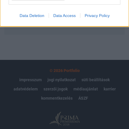
Előfizetés
Data Deletion
Data Access
Privacy Policy
MÁR ELŐFIZETŐNK VAGY?
BEJELENTKEZÉS
© 2026 Portfolio
impresszum
jogi nyilatkozat
süti beállítások
adatvédelem
szerzői jogok
médiaajánlat
karrier
kommentkezelés
ÁSZF