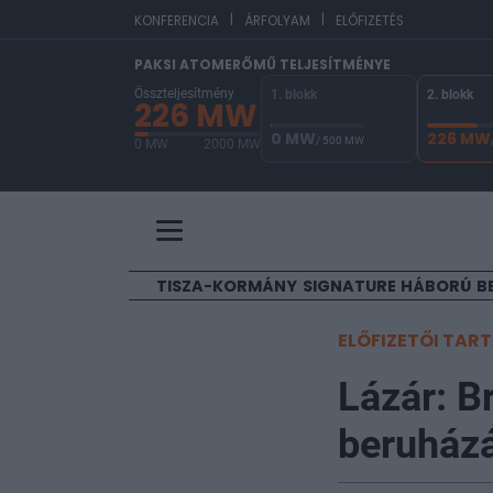
|
|
EUR/HUF
362,06
0,09%
U
KONFERENCIA
ÁRFOLYAM
ELŐFIZETÉS
PAKSI ATOMERŐMŰ TELJESÍTMÉNYE
Összteljesítmény
1. blokk
2. blokk
226 MW
0 MW
226 MW
/ 500 MW
0 MW
2000 MW
A Paksi Atomerőmű összteljesítménye 226 MW. A
TISZA-KORMÁNY
SIGNATURE
HÁBORÚ
B
ELŐFIZETŐI TAR
Lázár: B
beruház