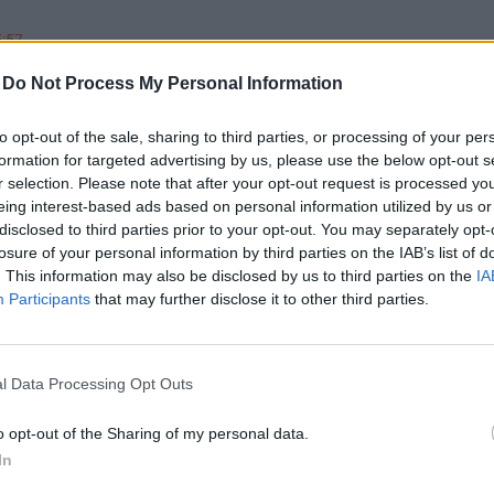
5:57
-
Do Not Process My Personal Information
ásokról és adócsökkentésről is döntött szerdai ülésén
l a régen tervezett ferihegyi vasút, és 120 milliárd fo
to opt-out of the sale, sharing to third parties, or processing of your per
jítására. Fontosabb részletek Az Európai Bizottság lez
formation for targeted advertising by us, please use the below opt-out s
sével kapcsolatos közbeszerzések miatt indított
r selection. Please note that after your opt-out request is processed y
eing interest-based ads based on personal information utilized by us or
gési eljárást. Jó esély van arra, hogy heteken belül m
disclosed to third parties prior to your opt-out. You may separately opt-
s-II projekt elől, és 2017-ben megkezdődjön a beruház
losure of your personal information by third parties on the IAB’s list of
alások után terítékre kerülhet a jövő évi nyugdíjemelé
. This information may also be disclosed by us to third parties on the
IA
 visszatérítendő támogatási keretet ad a kormány az "i
Participants
that may further disclose it to other third parties.
ült lakóépületek" energetikai felújítására. A korábbiv
akóközösségek, hanem minden magánszemély pályázha
ázással valósulhat meg a régóta tervezett ferihegyi gy
l Data Processing Opt Outs
tően a belvárosból 20 perc alatt elérhető lesz a repté
o opt-out of the Sharing of my personal data.
mélyi jövedelemadó csökkentése a társasági adó jele
In
kező években akár új KRESZ előkészítése is megkezdő