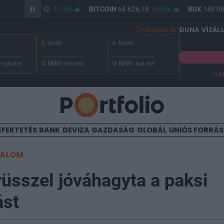
SD/HUF
313,52
0,14%
BITCOIN
64 626,18
0,04%
BUX
148 085
DUNA VÍZÁL
Mit jelent ez?
3. blokk
4. blokk
0 MW
0 MW
/ 500 MW
/ 500 MW
/ 500 MW
-14
 Duna vízállása Paksnál -131 cm. A biztonsági határ -144 cm,
EFEKTETÉS
BANK
DEVIZA
GAZDASÁG
GLOBÁL
UNIÓS FORRÁ
TALOM
rüsszel jóváhagyta a paksi
ást