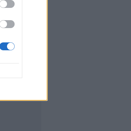
hhez kapcsolódó
A kormány célja,
felújítására, de a
izetéses