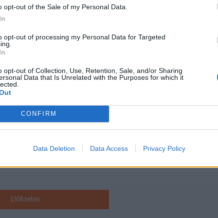
 az autók üzembe helyezésének megkönnyítése és az e
o opt-out of the Sale of my Personal Data.
ése.
In
15:57 Megosztás Családi házak felújítására is adhatnak pénzt 
to opt-out of processing my Personal Data for Targeted
ing.
ő támogatást nyújtson magánkézben lévő ingatlanok energetikai 
In
et meg lehet emelni....
o opt-out of Collection, Use, Retention, Sale, and/or Sharing
ersonal Data that Is Unrelated with the Purposes for which it
lected.
ASÓNK!
Out
a portfolio.hu hírarchívumához tartozik, melynek olvasása előf
CONFIRM
ötött.
övetkezőket tartalmazza:
Data Deletion
Data Access
Privacy Policy
 teljes cikkarchívum
 BÉT elmúlt 2 év napon belüli
Előfizetés