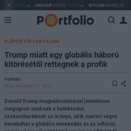
365,46
0,02%
USD/HUF
317,02
0,02%
BITCOIN
64 930,79
1,
ELŐFIZETŐI TARTALOM
Trump miatt egy globális háború
kitörésétől rettegnek a profik
Portfolio
2016. november 17. 16:52
Donald Trump megválasztásával jelentősen
megugrott azoknak a befektetési
szakembereknek az aránya, akik szerint végre
beindulhat a globális növekedés és az infláció,