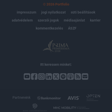
© 2026 Portfolio
impresszum
jogi nyilatkozat
süti beállítások
adatvédelem
szerzői jogok
médiaajánlat
karrier
kommentkezelés
ÁSZF
Itt keressen minket:
Partnereink