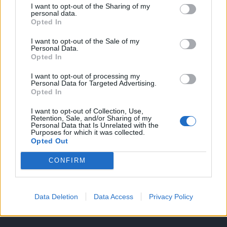
I want to opt-out of the Sharing of my
A keresett cikk a portfolio.hu hírarchívumához
personal data.
Opted In
tartozik, melynek olvasása előfizetéses
regisztrációhoz kötött.
I want to opt-out of the Sale of my
Personal Data.
Az előfizetés a következőket tartalmazza:
Opted In
Portfolio.hu teljes cikkarchívum
I want to opt-out of processing my
Kötéslisták: BÉT elmúlt 2 év napon belüli
Personal Data for Targeted Advertising.
Opted In
kötéslistái
I want to opt-out of Collection, Use,
Retention, Sale, and/or Sharing of my
Előfizetés
Personal Data that Is Unrelated with the
Purposes for which it was collected.
Opted Out
MÁR ELŐFIZETŐNK VAGY?
BEJELENTKEZÉS
CONFIRM
Data Deletion
Data Access
Privacy Policy