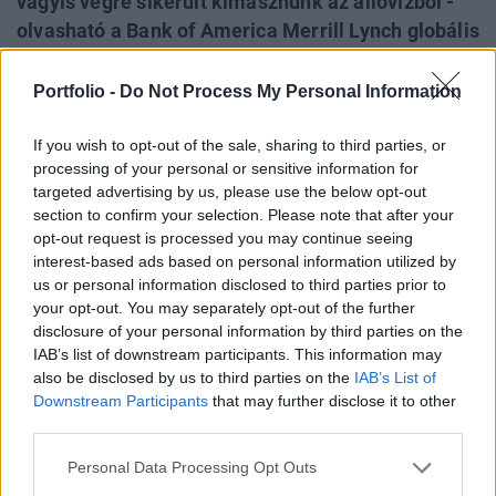
vagyis végre sikerült kimásznunk az állóvízből -
olvasható a Bank of America Merrill Lynch globális
alapkezelői felmérésében. Azért a veszélyekre
sem árt odafigyelni, aggasztóan nőtt ugyanis
Portfolio -
Do Not Process My Personal Information
azoknak az aránya is, akik egy globális
kereskedelmi háborút vizionálnak, ami végül
If you wish to opt-out of the sale, sharing to third parties, or
processing of your personal or sensitive information for
könnyen egy kötvény- és devizapiaci vérengzésbe
targeted advertising by us, please use the below opt-out
torkollhat, nem árt tehát az óvatosság.
section to confirm your selection. Please note that after your
opt-out request is processed you may continue seeing
A Bank of America Merrill Lynch nyilvánosságra hozta havi
interest-based ads based on personal information utilized by
rendszerességű globális alapkezelői felmérésének
us or personal information disclosed to third parties prior to
legfrissebb, novemberi számát. Az elemzéshez 177
your opt-out. You may separately opt-out of the further
alapkezelő járult hozzá, akik mintegy 456 milliárd dollárnyi
disclosure of your personal information by third parties on the
IAB’s list of downstream participants. This information may
vagyont menedzselnek világszerte. A válaszokat az
also be disclosed by us to third parties on the
IAB’s List of
elnökválasztást követő 5 napban gyűjtötték, így nagyon jól
Downstream Participants
that may further disclose it to other
látszik, hogy Trump győzelme milyen radikális...
third parties.
Personal Data Processing Opt Outs
KEDVES OLVASÓNK!