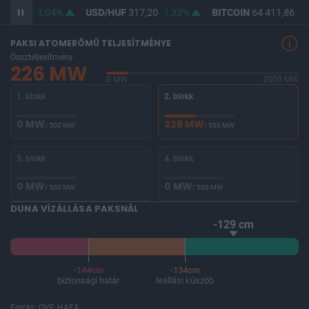
365,50
1,04%
USD/HUF
317,20
1,32%
BITCOIN
64 411,86
-0
PAKSI ATOMERŐMŰ TELJESÍTMÉNYE
Összteljesítmény
226 MW
0 MW
2000 MW
1. blokk
2. blokk
0 MW
226 MW
/ 500 MW
/ 500 MW
3. blokk
4. blokk
0 MW
0 MW
/ 500 MW
/ 500 MW
DUNA VÍZÁLLÁSA PAKSNÁL
-129 cm
-144cm
-134cm
biztonsági határ
leállási küszöb
Forrás: OVF, HAEA