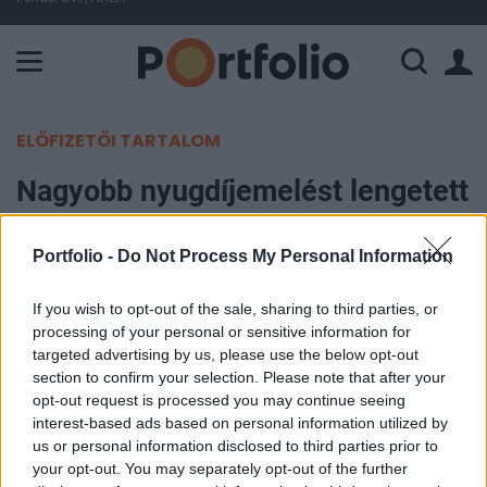
A Paksi Atomerőmű összteljesítménye 226 MW. A Duna vízállá
ELŐFIZETŐI TARTALOM
Nagyobb nyugdíjemelést lengetett
be Orbán Viktor
Portfolio -
Do Not Process My Personal Information
MTI
2016. november 20. 18:10
If you wish to opt-out of the sale, sharing to third parties, or
processing of your personal or sensitive information for
targeted advertising by us, please use the below opt-out
Ha meg tudnak állapodni a vállalkozókkal egy
section to confirm your selection. Please note that after your
magasabb minimálbér-emelésben, akkor az
opt-out request is processed you may continue seeing
emelkedő bérek és a magasabb infláció
interest-based ads based on personal information utilized by
us or personal information disclosed to third parties prior to
lehetőséget ad majd a magasabb nyugdíjemelésre
your opt-out. You may separately opt-out of the further
- hangzott el az a Kossuth Rádió hétfői 180 perc