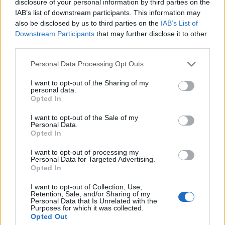
disclosure of your personal information by third parties on the
című műsorának adott miniszterelnöki interjú
IAB’s list of downstream participants. This information may
előzetesében az M1-en vasárnap.
also be disclosed by us to third parties on the
IAB’s List of
Downstream Participants
that may further disclose it to other
A kormányfő úgy fogalmazott:a tárgyalások sikere esetén
third parties.
a most tervezett 0,9 százalékos helyett az ideivel
Personal Data Processing Opt Outs
megegyező mértékű, vagyis 1,6 százalékos nyugdíjemelés
lehet jövőre.Orbán Viktor emlékeztetett arra, hogy
I want to opt-out of the Sharing of my
personal data.
kormánya megtartotta ígéretét, megőrizte a nyugdíjak
Opted In
vásárlóértékét, de - mint mondta -, tudja, hogy az alacsony
infláció miatt a soron következő emelést...
I want to opt-out of the Sale of my
Personal Data.
Opted In
KEDVES OLVASÓNK!
I want to opt-out of processing my
Personal Data for Targeted Advertising.
A keresett cikk a portfolio.hu hírarchívumához
Opted In
tartozik, melynek olvasása előfizetéses
I want to opt-out of Collection, Use,
regisztrációhoz kötött.
Retention, Sale, and/or Sharing of my
Personal Data that Is Unrelated with the
Purposes for which it was collected.
Az előfizetés a következőket tartalmazza:
Opted Out
Portfolio.hu teljes cikkarchívum