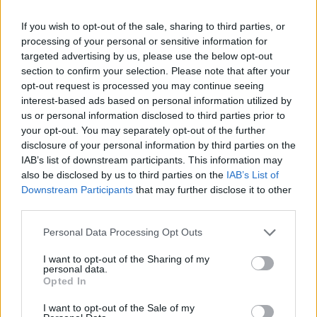
If you wish to opt-out of the sale, sharing to third parties, or
Azért vagyok itt, hogy elmondjam népünknek, Amerikában
processing of your personal or sensitive information for
élő barátainknak és a világnak, hogy ma, 2016 november
targeted advertising by us, please use the below opt-out
25-én, 22 óra 29 perckor meghalt a kubai forradalom
section to confirm your selection. Please note that after your
főparancsnoka, Fidel Castro Rúz - jelentette be remegő
opt-out request is processed you may continue seeing
hangon Raúl Castro a National állami tévében. Bátyja
interest-based ads based on personal information utilized by
halálának okáról nem mondott semmit. Annyit közölt még,
us or personal information disclosed to third parties prior to
hogy fivére akaratának megfelelően helyi idő...
your opt-out. You may separately opt-out of the further
disclosure of your personal information by third parties on the
IAB’s list of downstream participants. This information may
KEDVES OLVASÓNK!
also be disclosed by us to third parties on the
IAB’s List of
Downstream Participants
that may further disclose it to other
A keresett cikk a portfolio.hu hírarchívumához
third parties.
tartozik, melynek olvasása előfizetéses
Personal Data Processing Opt Outs
regisztrációhoz kötött.
I want to opt-out of the Sharing of my
Az előfizetés a következőket tartalmazza:
personal data.
Portfolio.hu teljes cikkarchívum
Opted In
Kötéslisták: BÉT elmúlt 2 év napon belüli
I want to opt-out of the Sale of my
kötéslistái