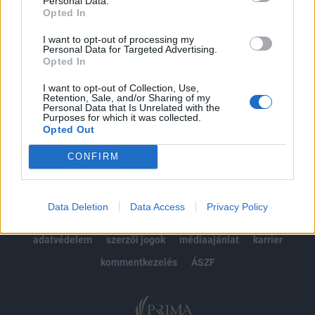
Personal Data.
Opted In
Előfizetés
I want to opt-out of processing my
Personal Data for Targeted Advertising.
Opted In
MÁR ELŐFIZETŐNK VAGY?
BEJELENTKEZÉS
I want to opt-out of Collection, Use,
Retention, Sale, and/or Sharing of my
Personal Data that Is Unrelated with the
Purposes for which it was collected.
Opted Out
CONFIRM
© 2026 Portfolio
Data Deletion
Data Access
Privacy Policy
impresszum
jogi nyilatkozat
süti beállítások
adatvédelem
szerzői jogok
médiaajánlat
karrier
kommentkezelés
ÁSZF