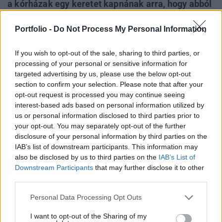
a kórházak egy keretet kapnának arra, hogy abból
ösztöndíjat adjanak a különleges tudás
Portfolio -
Do Not Process My Personal Information
megszerzéséhez a saját szakembereiknek -
mondta Cserháti Péter, az Egészséges Budapest
If you wish to opt-out of the sale, sharing to third parties, or
Program miniszteri biztosa a hétfői Népszavának.
processing of your personal or sensitive information for
targeted advertising by us, please use the below opt-out
Private Health Forum 2026Új lehetőségek a magyar
section to confirm your selection. Please note that after your
egészségügy előtt - De mégis mihez kezd ezzel a
opt-out request is processed you may continue seeing
magánegészségügyi szektor? Jubileumi konferenciánkon
interest-based ads based on personal information utilized by
kiderül.Információ és jelentkezésA miniszteri biztos
us or personal information disclosed to third parties prior to
elmondta: A Szent János-kórház már most, 2017-ben
your opt-out. You may separately opt-out of the further
kapna 2 milliárdot egy MR-készülékre, és egy másik olyan
disclosure of your personal information by third parties on the
IAB’s list of downstream participants. This information may
gépre, amely segítségével idegsebészeik
also be disclosed by us to third parties on the
IAB’s List of
begyakorolhatják...
Downstream Participants
that may further disclose it to other
third parties.
KEDVES OLVASÓNK!
Personal Data Processing Opt Outs
A keresett cikk a portfolio.hu hírarchívumához
I want to opt-out of the Sharing of my