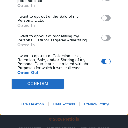
tartozik, melynek olvasása előfizetéses
personal data.
Opted In
regisztrációhoz kötött.
I want to opt-out of the Sale of my
Az előfizetés a következőket tartalmazza:
Personal Data.
Portfolio.hu teljes cikkarchívum
Opted In
Kötéslisták: BÉT elmúlt 2 év napon belüli
I want to opt-out of processing my
kötéslistái
Personal Data for Targeted Advertising.
Opted In
Előfizetés
I want to opt-out of Collection, Use,
Retention, Sale, and/or Sharing of my
Personal Data that Is Unrelated with the
Purposes for which it was collected.
Opted Out
MÁR ELŐFIZETŐNK VAGY?
BEJELENTKEZÉS
CONFIRM
Data Deletion
Data Access
Privacy Policy
© 2026 Portfolio