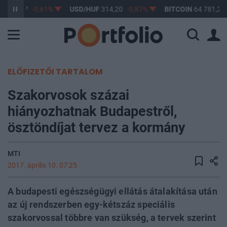
F
363,17
-0,61%
USD/HUF
314,20
-0,87%
BITCOIN
64 781,29
ELŐFIZETŐI TARTALOM
Szakorvosok százai
hiányozhatnak Budapestről,
ösztöndíjat tervez a kormány
MTI
2017. április 10. 07:25
A budapesti egészségügyi ellátás átalakítása után
az új rendszerben egy-kétszáz speciális
szakorvossal többre van szükség, a tervek szerint