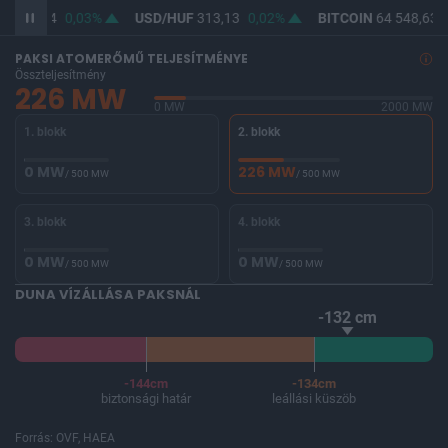
F
361,84
0,03%
USD/HUF
313,13
0,02%
BITCOIN
64 548,63
PAKSI ATOMERŐMŰ TELJESÍTMÉNYE
Összteljesítmény
226 MW
0 MW
2000 MW
1. blokk
2. blokk
0 MW
226 MW
/ 500 MW
/ 500 MW
3. blokk
4. blokk
0 MW
0 MW
/ 500 MW
/ 500 MW
DUNA VÍZÁLLÁSA PAKSNÁL
-132 cm
-144cm
-134cm
biztonsági határ
leállási küszöb
Forrás: OVF, HAEA