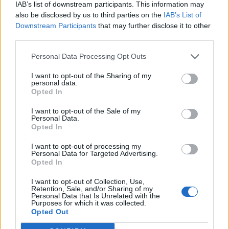
csütörtökön Budapesten.
IAB’s list of downstream participants. This information may
also be disclosed by us to third parties on the
IAB’s List of
Downstream Participants
that may further disclose it to other
Novák Katalin az Országos Diáktanács ülése előtti
third parties.
sajtótájékoztatóján hangsúlyozta: ezzel is segíteni
szeretnék a fiatalok munkaerőpiaci versenyképességét,
Personal Data Processing Opt Outs
mert sokan beszélnek ugyan idegen nyelvet, ám stagnál
azok száma, akiknek erről igazolásuk is van.A térítés
I want to opt-out of the Sharing of my
personal data.
utófinanszírozással történik majd, a sikeres vizsgát
Opted In
követően az Új Nemzedék Központnál lehet majd...
I want to opt-out of the Sale of my
Personal Data.
Opted In
KEDVES OLVASÓNK!
I want to opt-out of processing my
A keresett cikk a portfolio.hu hírarchívumához
Personal Data for Targeted Advertising.
Opted In
tartozik, melynek olvasása előfizetéses
regisztrációhoz kötött.
I want to opt-out of Collection, Use,
Retention, Sale, and/or Sharing of my
Az előfizetés a következőket tartalmazza:
Personal Data that Is Unrelated with the
Purposes for which it was collected.
Portfolio.hu teljes cikkarchívum
Opted Out
Kötéslisták: BÉT elmúlt 2 év napon belüli