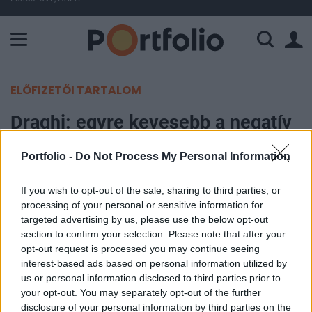
A Paksi Atomerőmű összteljesítménye 225 MW. A Duna vízállá
ELŐFIZETŐI TARTALOM
Draghi: egyre kevesebb a negatív
kockázat
Portfolio -
Do Not Process My Personal Information
Portfolio
If you wish to opt-out of the sale, sharing to third parties, or
2017. április 27. 15:00
processing of your personal or sensitive information for
targeted advertising by us, please use the below opt-out
A piaci várakozásoknak megfelelően 0%-on
section to confirm your selection. Please note that after your
opt-out request is processed you may continue seeing
tartotta az irányadó kamatot az Európai Központi
interest-based ads based on personal information utilized by
Bank. A kiadott közlemény szövege teljesen
us or personal information disclosed to third parties prior to
mértékben megegyezik a márciusiéval: 60
your opt-out. You may separately opt-out of the further
milliárd eurós havi összegben folytatódik év
disclosure of your personal information by third parties on the