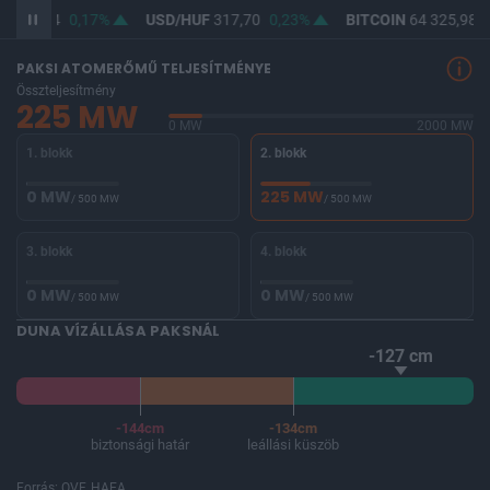
F
366,04
0,17%
USD/HUF
317,70
0,23%
BITCOIN
64 325,98
0
PAKSI ATOMERŐMŰ TELJESÍTMÉNYE
Összteljesítmény
225 MW
0 MW
2000 MW
1. blokk
2. blokk
0 MW
225 MW
/ 500 MW
/ 500 MW
3. blokk
4. blokk
0 MW
0 MW
/ 500 MW
/ 500 MW
DUNA VÍZÁLLÁSA PAKSNÁL
-127 cm
-144cm
-134cm
biztonsági határ
leállási küszöb
Forrás: OVF, HAEA