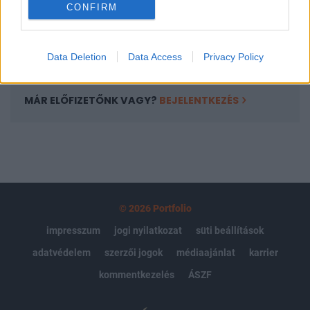
CONFIRM
kötéslistái
Előfizetés
Data Deletion
Data Access
Privacy Policy
MÁR ELŐFIZETŐNK VAGY?
BEJELENTKEZÉS
© 2026 Portfolio
impresszum
jogi nyilatkozat
süti beállítások
adatvédelem
szerzői jogok
médiaajánlat
karrier
kommentkezelés
ÁSZF