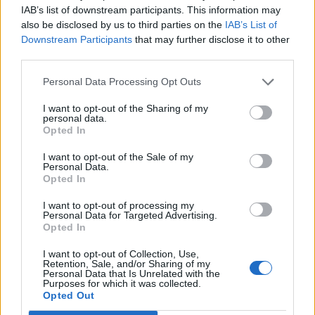
IAB’s list of downstream participants. This information may
végéig az eszközvásárlási program, szükség
also be disclosed by us to third parties on the
IAB’s List of
esetén azonban megnövelhetik ezt a
Downstream Participants
that may further disclose it to other
keretösszeget.
third parties.
2017. április 27. 15:00 Megosztás Nem került szóba a
Personal Data Processing Opt Outs
monetáris politika szigorítása Borítékolható volt, hogy
I want to opt-out of the Sharing of my
érkezik majd egy arra vonatkozó kérdés, hogy szóba került-
personal data.
e már az extrém laza monetáris politikából való lassú
Opted In
kihátrálás. Draghi...
I want to opt-out of the Sale of my
Personal Data.
Opted In
KEDVES OLVASÓNK!
I want to opt-out of processing my
Personal Data for Targeted Advertising.
A keresett cikk a portfolio.hu hírarchívumához
Opted In
tartozik, melynek olvasása előfizetéses
regisztrációhoz kötött.
I want to opt-out of Collection, Use,
Retention, Sale, and/or Sharing of my
Personal Data that Is Unrelated with the
Az előfizetés a következőket tartalmazza:
Purposes for which it was collected.
Portfolio.hu teljes cikkarchívum
Opted Out
Kötéslisták: BÉT elmúlt 2 év napon belüli