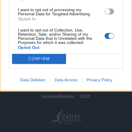
Előfizetés
I want to opt-out of processing my
Personal Data for Targeted Advertising.
Opted In
MÁR ELŐFIZETŐNK VAGY?
BEJELENTKEZÉS
I want to opt-out of Collection, Use,
Retention, Sale, and/or Sharing of my
Personal Data that Is Unrelated with the
Purposes for which it was collected.
Opted Out
CONFIRM
© 2026 Portfolio
impresszum
jogi nyilatkozat
süti beállítások
Data Deletion
Data Access
Privacy Policy
adatvédelem
szerzői jogok
médiaajánlat
karrier
kommentkezelés
ÁSZF