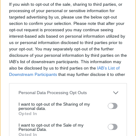
If you wish to opt-out of the sale, sharing to third parties, or
átadta a város tanuszodáját, majd a hatlelkes Nagygécére
processing of your personal or sensitive information for
utazott. A kormányfő egy idős nővel beszélgetve jegyezte
targeted advertising by us, please use the below opt-out
meg: novemberben újabb nyugdíjemelés jöhet, ha a
section to confirm your selection. Please note that after your
gazdaság helyzete megengedi. 1970-ben az árvíz elmosta
opt-out request is processed you may continue seeing
a falut, ahol akkor még majdnem nyolcszázan éltek. Az
interest-based ads based on personal information utilized by
árvíz után azt javasolták az embereknek...
us or personal information disclosed to third parties prior to
your opt-out. You may separately opt-out of the further
disclosure of your personal information by third parties on the
KEDVES OLVASÓNK!
IAB’s list of downstream participants. This information may
also be disclosed by us to third parties on the
IAB’s List of
A keresett cikk a portfolio.hu hírarchívumához
Downstream Participants
that may further disclose it to other
tartozik, melynek olvasása előfizetéses
third parties.
regisztrációhoz kötött.
Personal Data Processing Opt Outs
Az előfizetés a következőket tartalmazza:
I want to opt-out of the Sharing of my
Portfolio.hu teljes cikkarchívum
personal data.
Opted In
Kötéslisták: BÉT elmúlt 2 év napon belüli
kötéslistái
I want to opt-out of the Sale of my
Personal Data.
Opted In