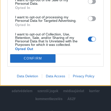
Personal Data.
kötéslistái
Opted In
I want to opt-out of processing my
Előfizetés
Personal Data for Targeted Advertising.
Opted In
I want to opt-out of Collection, Use,
MÁR ELŐFIZETŐNK VAGY?
BEJELENTKEZÉS
Retention, Sale, and/or Sharing of my
Personal Data that Is Unrelated with the
Purposes for which it was collected.
Opted Out
CONFIRM
© 2026 Portfolio
Data Deletion
Data Access
Privacy Policy
impresszum
jogi nyilatkozat
süti beállítások
adatvédelem
szerzői jogok
médiaajánlat
karrier
kommentkezelés
ÁSZF