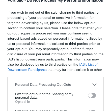
Portfolio -
Do Not Process My Personal Information
újra realitássá válhat.
If you wish to opt-out of the sale, sharing to third parties, or
Két sztoriFolytatódik a radikális, establishmenten kívüli
processing of your personal or sensitive information for
erők előretörése, miután a választópolgárok a politikai
targeted advertising by us, please use the below opt-out
elittől nem kapják meg a problémaikra (pénzügyi válság,
section to confirm your selection. Please note that after your
opt-out request is processed you may continue seeing
munkanélküliség, migráció, globalizáció stb.) azokat a
interest-based ads based on personal information utilized by
válaszokat, amelyekre várnak. A Brexit és Donald Trump
us or personal information disclosed to third parties prior to
2016-os győzelme után a holland és a francia szélsőséges
your opt-out. You may separately opt-out of the further
erők 2017-ben a valaha volt...
disclosure of your personal information by third parties on the
IAB’s list of downstream participants. This information may
also be disclosed by us to third parties on the
IAB’s List of
KEDVES OLVASÓNK!
Downstream Participants
that may further disclose it to other
third parties.
A keresett cikk a portfolio.hu hírarchívumához
tartozik, melynek olvasása előfizetéses
Personal Data Processing Opt Outs
regisztrációhoz kötött.
I want to opt-out of the Sharing of my
personal data.
Az előfizetés a következőket tartalmazza:
Opted In
Portfolio.hu teljes cikkarchívum
Kötéslisták: BÉT elmúlt 2 év napon belüli
I want to opt-out of the Sale of my