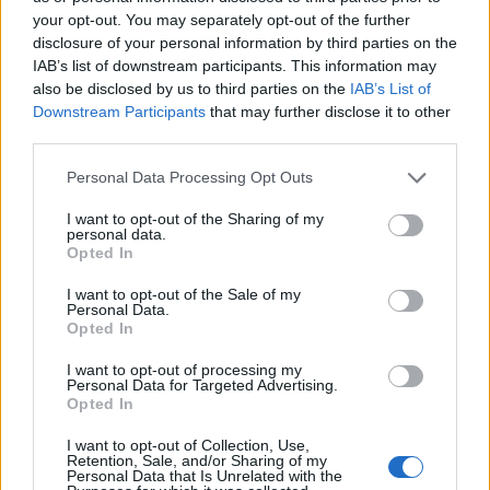
döntésre, a már délután elért egyhavi csúcson
your opt-out. You may separately opt-out of the further
ragadt az euróval szemben 309,8 körül. Ennek oka
disclosure of your personal information by third parties on the
az, hogy a döntés megfelelt a piaci
IAB’s list of downstream participants. This information may
also be disclosed by us to third parties on the
IAB’s List of
várakozásoknak, igaz a stabil kilátás esetleges
Downstream Participants
that may further disclose it to other
javítása nem volt kizárható ma.
third parties.
A Fitch egy éve a három nagy nemzetközi hitelminősítő
Personal Data Processing Opt Outs
közül elsőként minősítette fel a hosszú lejáratú
I want to opt-out of the Sharing of my
devizaalapú államadósságot és így a befektetésre ajánlott
personal data.
kategóriába emelte. Azóta ez a másik két intézménynél is
Opted In
megtörtént. A Fitch Ratings mai döntéséhez fűzött indoklás
I want to opt-out of the Sale of my
fontosabb részei: Az intézmény szerint a ma változatlanul
Personal Data.
hagyott "BBB-" besorolás...
Opted In
I want to opt-out of processing my
Personal Data for Targeted Advertising.
KEDVES OLVASÓNK!
Opted In
A keresett cikk a portfolio.hu hírarchívumához
I want to opt-out of Collection, Use,
Retention, Sale, and/or Sharing of my
tartozik, melynek olvasása előfizetéses
Personal Data that Is Unrelated with the