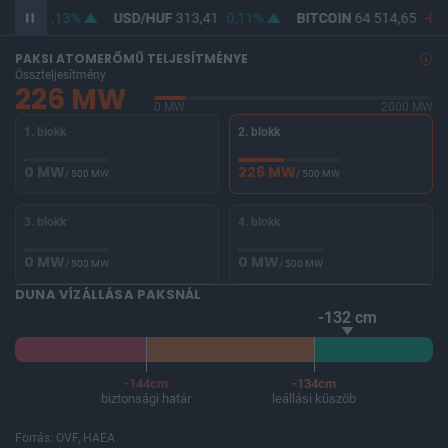
62,20
0,13%
USD/HUF
313,41
0,11%
BITCOIN
64 514,65
-0,1
PAKSI ATOMERŐMŰ TELJESÍTMÉNYE
Összteljesítmény
226 MW
0 MW
2000 MW
1. blokk
2. blokk
0 MW
226 MW
/ 500 MW
/ 500 MW
3. blokk
4. blokk
0 MW
0 MW
/ 500 MW
/ 500 MW
DUNA VÍZÁLLÁSA PAKSNÁL
-132 cm
-144cm
-134cm
biztonsági határ
leállási küszöb
Forrás: OVF, HAEA