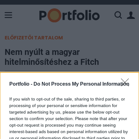
A Paksi Atomerőmű összteljesítménye 226 MW. A Duna vízállá
ELŐFIZETŐI TARTALOM
Nem nyúlt a magyar
hitelminősítéshez a Fitch
Portfolio
Portfolio -
Do Not Process My Personal Information
2017. május 12. 22:13
If you wish to opt-out of the sale, sharing to third parties, or
Péntek este közzétett döntésével megerősítette
processing of your personal or sensitive information for
Magyarország "BBB-" szintű, immár a
targeted advertising by us, please use the below opt-out
befektetésre ajánlott kategória alsó szélén álló
section to confirm your selection. Please note that after your
hitelminősítését a Fitch Ratings. A besoroláshoz
opt-out request is processed you may continue seeing
interest-based ads based on personal information utilized by
tartozó kilátás stabil. A forint nem reagált
us or personal information disclosed to third parties prior to