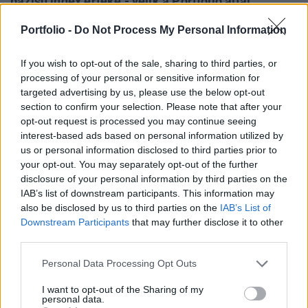
bázisú index értéke - vélik a Portfolio által
megkérdezett elemzők. Szinte biztos, hogy idén
Portfolio -
Do Not Process My Personal Information
már nem fogja elérni az árszínvonal-emelkedés
üteme a Magyar Nemzeti Bank 3%-os célját, erre
If you wish to opt-out of the sale, sharing to third parties, or
legkorábban jövő tavasszal kerülhet sor.
processing of your personal or sensitive information for
targeted advertising by us, please use the below opt-out
Áprilisban 2,2%-ra esett az éves bázisú inflációs mutató
section to confirm your selection. Please note that after your
értéke Magyarországon, ezzel pedig már második egymást
opt-out request is processed you may continue seeing
követő hónapja mérséklődött az árdinamika, egyre
interest-based ads based on personal information utilized by
us or personal information disclosed to third parties prior to
messzebb kerülve a Magyar Nemzeti Bank 3%-os
your opt-out. You may separately opt-out of the further
célértékétől. Az infláció mérséklődésének elsődleges oka a
disclosure of your personal information by third parties on the
bázishatásban keresendő, tavaly áprilisban nagyot
IAB’s list of downstream participants. This information may
emelkedtek az üzemanyagárak, ami a viszonyítási...
also be disclosed by us to third parties on the
IAB’s List of
Downstream Participants
that may further disclose it to other
third parties.
KEDVES OLVASÓNK!
Personal Data Processing Opt Outs
A keresett cikk a portfolio.hu hírarchívumához
tartozik, melynek olvasása előfizetéses
I want to opt-out of the Sharing of my
personal data.
regisztrációhoz kötött.