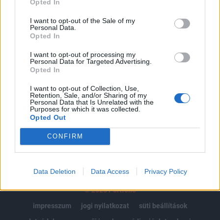
Opted In
Az előfizetés a következőket tartalmazza:
I want to opt-out of the Sale of my
Personal Data.
Portfolio.hu teljes cikkarchívum
Opted In
Kötéslisták: BÉT elmúlt 2 év napon belüli
kötéslistái
I want to opt-out of processing my
Personal Data for Targeted Advertising.
Opted In
Előfizetés
I want to opt-out of Collection, Use,
Retention, Sale, and/or Sharing of my
Personal Data that Is Unrelated with the
Purposes for which it was collected.
MÁR ELŐFIZETŐNK VAGY?
BEJELENTKEZÉS
Opted Out
CONFIRM
Data Deletion
Data Access
Privacy Policy
© 2026 Portfolio
impresszum
jogi nyilatkozat
süti beállítások