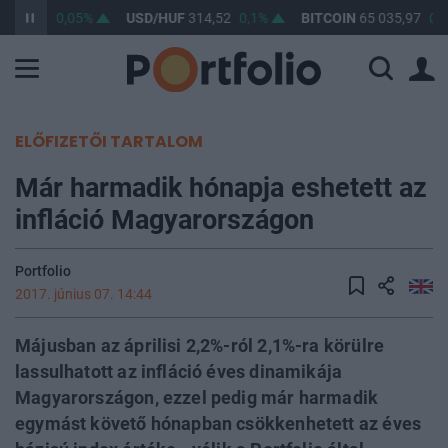
363,34
0,05%
USD/HUF
314,52
0,1%
BITCOIN
65 035,97
0,2
ELŐFIZETŐI TARTALOM
Már harmadik hónapja eshetett az
infláció Magyarországon
Portfolio
2017. június 07. 14:44
Májusban az áprilisi 2,2%-ról 2,1%-ra körülre
lassulhatott az infláció éves dinamikája
Magyarországon, ezzel pedig már harmadik
egymást követő hónapban csökkenhetett az éves