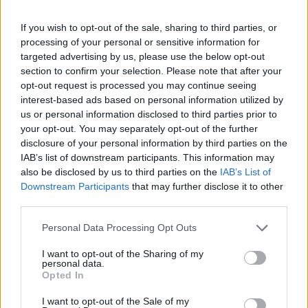
írta csütörtöki számában a Magyar Idők.
If you wish to opt-out of the sale, sharing to third parties, or
A lefoglalt illegális áru értéke a hatóság becslése szerint
processing of your personal or sensitive information for
jócskán meghaladhatja a félmilliárd forintot. A lap az
targeted advertising by us, please use the below opt-out
adóhivataltól megtudta, hogy a cigarettacsempészek
section to confirm your selection. Please note that after your
továbbra is Ukrajna és Szerbia felől próbálják meg behozni
opt-out request is processed you may continue seeing
a dohánytermékeket.Forrás: NAVAz illegális
interest-based ads based on personal information utilized by
cigarettakereskedelem letörése érdekében a hivatal emberei
us or personal information disclosed to third parties prior to
your opt-out. You may separately opt-out of the further
rendszeresen ellenőrzik azokat a közlekedési...
disclosure of your personal information by third parties on the
IAB’s list of downstream participants. This information may
also be disclosed by us to third parties on the
IAB’s List of
KEDVES OLVASÓNK!
Downstream Participants
that may further disclose it to other
A keresett cikk a portfolio.hu hírarchívumához
third parties.
tartozik, melynek olvasása előfizetéses
Personal Data Processing Opt Outs
regisztrációhoz kötött.
I want to opt-out of the Sharing of my
Az előfizetés a következőket tartalmazza:
personal data.
Opted In
Portfolio.hu teljes cikkarchívum
Kötéslisták: BÉT elmúlt 2 év napon belüli
I want to opt-out of the Sale of my