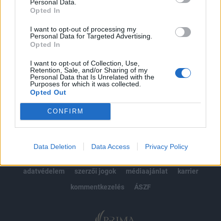
kötéslistái
Personal Data.
Opted In
Előfizetés
I want to opt-out of processing my
Personal Data for Targeted Advertising.
Opted In
MÁR ELŐFIZETŐNK VAGY?
BEJELENTKEZÉS
I want to opt-out of Collection, Use,
Retention, Sale, and/or Sharing of my
Personal Data that Is Unrelated with the
Purposes for which it was collected.
Opted Out
CONFIRM
© 2026 Portfolio
Data Deletion
Data Access
Privacy Policy
impresszum
jogi nyilatkozat
süti beállítások
adatvédelem
szerzői jogok
médiaajánlat
karrier
kommentkezelés
ÁSZF