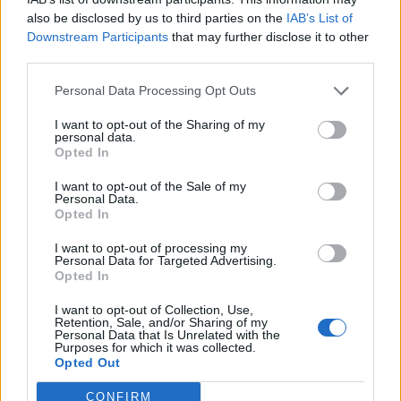
also be disclosed by us to third parties on the
IAB’s List of
Ez azt jelenti, hogy az eredetileg is kitűzött időpontban
Downstream Participants
that may further disclose it to other
elindulnak Nagy-Britannia Európai Unióból való kilépésével
third parties.
kapcsolatos tárgyalások. A múlt heti, Theresa May
Personal Data Processing Opt Outs
kormányfő számára kudarccal felérő előrehozott brit
parlamenti választások óta ő folyamatosan azt
I want to opt-out of the Sharing of my
kommunikálta, hogy ennek ellenére az eredeti időpontban
personal data.
Opted In
elkezdődnek a tárgyalások, de volt ezzel kapcsolatban...
I want to opt-out of the Sale of my
Personal Data.
Opted In
KEDVES OLVASÓNK!
I want to opt-out of processing my
A keresett cikk a portfolio.hu hírarchívumához
Personal Data for Targeted Advertising.
tartozik, melynek olvasása előfizetéses
Opted In
regisztrációhoz kötött.
I want to opt-out of Collection, Use,
Retention, Sale, and/or Sharing of my
Az előfizetés a következőket tartalmazza:
Personal Data that Is Unrelated with the
Purposes for which it was collected.
Portfolio.hu teljes cikkarchívum
Opted Out
Kötéslisták: BÉT elmúlt 2 év napon belüli
kötéslistái
CONFIRM