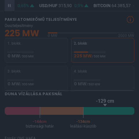
364,07
0,65%
USD/HUF
315,90
0,9%
BITCOIN
64 385,57
-0,
PAKSI ATOMERŐMŰ TELJESÍTMÉNYE
Összteljesítmény
225 MW
0 MW
2000 MW
1. blokk
2. blokk
0 MW
225 MW
/ 500 MW
/ 500 MW
3. blokk
4. blokk
0 MW
0 MW
/ 500 MW
/ 500 MW
DUNA VÍZÁLLÁSA PAKSNÁL
-129 cm
-144cm
-134cm
biztonsági határ
leállási küszöb
Forrás: OVF, HAEA