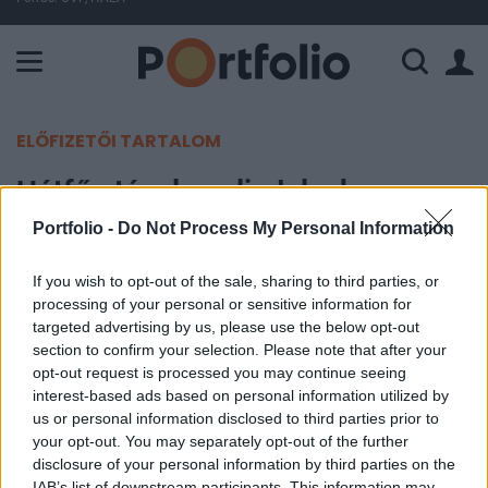
A Paksi Atomerőmű összteljesítménye 225 MW. A Duna vízállá
ELŐFIZETŐI TARTALOM
Hétfőn tényleg elindulnak a
Brexit-tárgyalások
Portfolio -
Do Not Process My Personal Information
If you wish to opt-out of the sale, sharing to third parties, or
Portfolio
processing of your personal or sensitive information for
2017. június 15. 16:59
targeted advertising by us, please use the below opt-out
section to confirm your selection. Please note that after your
Megállapodott egymással a brit és az uniós Brexit-
opt-out request is processed you may continue seeing
ügyi főtárgyaló, hogy jövő hétfőn tényleg
interest-based ads based on personal information utilized by
us or personal information disclosed to third parties prior to
elindulnak a hivatalos Brexit-tárgyalások -
your opt-out. You may separately opt-out of the further
jelentette csütörtök délután két névtelen forrására
disclosure of your personal information by third parties on the
is hivatkozva a Politico.
IAB’s list of downstream participants. This information may