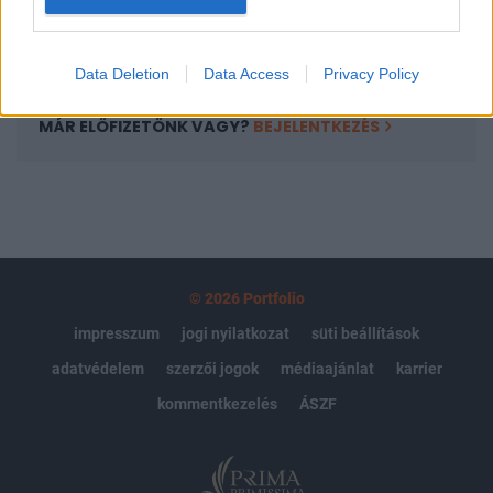
Előfizetés
Data Deletion
Data Access
Privacy Policy
MÁR ELŐFIZETŐNK VAGY?
BEJELENTKEZÉS
© 2026 Portfolio
impresszum
jogi nyilatkozat
süti beállítások
adatvédelem
szerzői jogok
médiaajánlat
karrier
kommentkezelés
ÁSZF