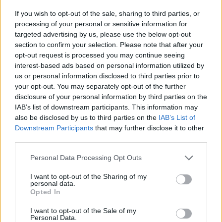
A rendelet értelmében a tanítási napok száma 180 nap. Az
If you wish to opt-out of the sale, sharing to third parties, or
első félév 2018. január 26-ig tart. A tanítási szünetek pedig:
processing of your personal or sensitive information for
Őszi szünet: 2017. október 30. és 2017. november 3.
targeted advertising by us, please use the below opt-out
section to confirm your selection. Please note that after your
között. Téli szünet: 2017. december 27. és 2018. január 2.
opt-out request is processed you may continue seeing
között. Tavaszi szünet: 2018. március 29. és 2018. április
interest-based ads based on personal information utilized by
3. között. A jövő május-júniusi érettségi napjait is kihirdette
us or personal information disclosed to third parties prior to
a rendelet:...
your opt-out. You may separately opt-out of the further
disclosure of your personal information by third parties on the
IAB’s list of downstream participants. This information may
KEDVES OLVASÓNK!
also be disclosed by us to third parties on the
IAB’s List of
Downstream Participants
that may further disclose it to other
A keresett cikk a portfolio.hu hírarchívumához
third parties.
tartozik, melynek olvasása előfizetéses
regisztrációhoz kötött.
Personal Data Processing Opt Outs
Az előfizetés a következőket tartalmazza:
I want to opt-out of the Sharing of my
personal data.
Portfolio.hu teljes cikkarchívum
Opted In
Kötéslisták: BÉT elmúlt 2 év napon belüli
I want to opt-out of the Sale of my
kötéslistái
Personal Data.