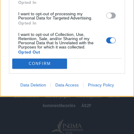
Opted In
Előfizetés
I want to opt-out of processing my
Personal Data for Targeted Advertising.
Opted In
MÁR ELŐFIZETŐNK VAGY?
BEJELENTKEZÉS
I want to opt-out of Collection, Use,
Retention, Sale, and/or Sharing of my
Personal Data that Is Unrelated with the
Purposes for which it was collected.
Opted Out
CONFIRM
© 2026 Portfolio
Data Deletion
Data Access
Privacy Policy
impresszum
jogi nyilatkozat
süti beállítások
adatvédelem
szerzői jogok
médiaajánlat
karrier
kommentkezelés
ÁSZF