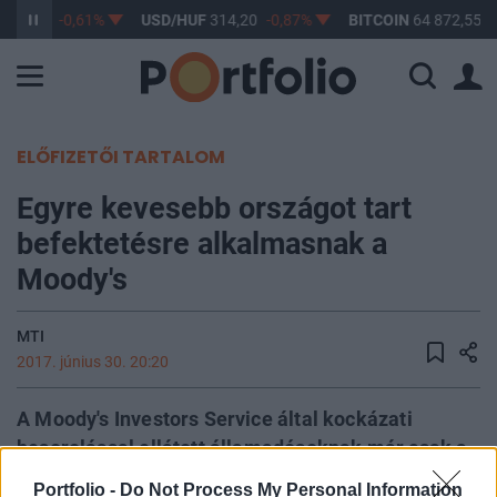
363,17
-0,61%
USD/HUF
314,20
-0,87%
BITCOIN
64 872,55
-
ELŐFIZETŐI TARTALOM
Egyre kevesebb országot tart
befektetésre alkalmasnak a
Moody's
MTI
2017. június 30. 20:20
A Moody's Investors Service által kockázati
besorolással ellátott államadósoknak már csak a
felére érvényes befektetési ajánlású osztályzat.
Portfolio -
Do Not Process My Personal Information