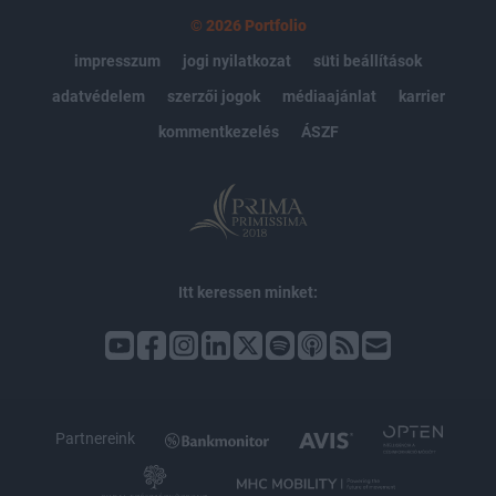
© 2026 Portfolio
impresszum
jogi nyilatkozat
süti beállítások
adatvédelem
szerzői jogok
médiaajánlat
karrier
kommentkezelés
ÁSZF
Itt keressen minket:
Partnereink