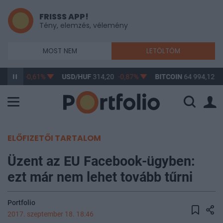
FRISSS APP!
Tény, elemzés, vélemény
MOST NEM
LETÖLTÖM
363,17
-0,61%
USD/HUF
314,20
-0,87%
BITCOIN
64 994,12
1
ELŐFIZETŐI TARTALOM
Üzent az EU Facebook-ügyben:
ezt már nem lehet tovább tűrni
Portfolio
2017. szeptember 18. 18:46