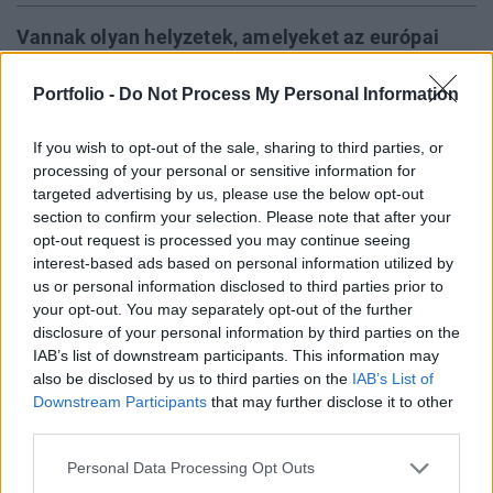
Vannak olyan helyzetek, amelyeket az európai
emberek nem tűrhetnek - így fogalmazott Pierre
Moscovici uniós pénzügyi biztos az amerikai
Portfolio -
Do Not Process My Personal Information
gigacégek európai adópolitikájával kapcsolatban.
If you wish to opt-out of the sale, sharing to third parties, or
Hangsúlyozta, hogy az új rendszer egy sztenderd
processing of your personal or sensitive information for
adóalapot hoz majd létre, az új törvényt 2018-ban
targeted advertising by us, please use the below opt-out
vezetheti be az EU - számol be a hírről a CNBC.
section to confirm your selection. Please note that after your
opt-out request is processed you may continue seeing
Az amerikai internetes óriáscégeknek fair módon kellene
interest-based ads based on personal information utilized by
adózniuk tevékenységük után, az uniós pénzügyi biztos
us or personal information disclosed to third parties prior to
szerint az olyan cégeket, mint a Facebook, a Google vagy
your opt-out. You may separately opt-out of the further
disclosure of your personal information by third parties on the
az Airbnb is úgy kell megadóztatni, mint azt a klasszikus
IAB’s list of downstream participants. This information may
gazdasági szereplőkkel tennénk. Éppen ezért az EU arra
also be disclosed by us to third parties on the
IAB’s List of
készül, hogy bezárja az ezeknek az óriáscégeknek a
Downstream Participants
that may further disclose it to other
rendelkezésére álló adózási kiskapukat...
third parties.
Personal Data Processing Opt Outs
KEDVES OLVASÓNK!