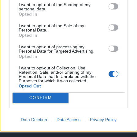
I want to opt-out of the Sharing of my
personal data.
A keresett cikk a portfolio.hu hírarchívumához
Opted In
tartozik, melynek olvasása előfizetéses
regisztrációhoz kötött.
I want to opt-out of the Sale of my
Personal Data.
Opted In
Az előfizetés a következőket tartalmazza:
Portfolio.hu teljes cikkarchívum
I want to opt-out of processing my
Kötéslisták: BÉT elmúlt 2 év napon belüli
Personal Data for Targeted Advertising.
Opted In
kötéslistái
I want to opt-out of Collection, Use,
Retention, Sale, and/or Sharing of my
Előfizetés
Personal Data that Is Unrelated with the
Purposes for which it was collected.
Opted Out
MÁR ELŐFIZETŐNK VAGY?
BEJELENTKEZÉS
CONFIRM
Data Deletion
Data Access
Privacy Policy