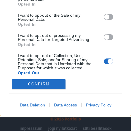
Opted In
regisztrációhoz kötött.
I want to opt-out of the Sale of my
Az előfizetés a következőket tartalmazza:
Personal Data.
Portfolio.hu teljes cikkarchívum
Opted In
Kötéslisták: BÉT elmúlt 2 év napon belüli
I want to opt-out of processing my
kötéslistái
Personal Data for Targeted Advertising.
Opted In
Előfizetés
I want to opt-out of Collection, Use,
Retention, Sale, and/or Sharing of my
Personal Data that Is Unrelated with the
Purposes for which it was collected.
Opted Out
MÁR ELŐFIZETŐNK VAGY?
BEJELENTKEZÉS
CONFIRM
Data Deletion
Data Access
Privacy Policy
© 2026 Portfolio
impresszum
jogi nyilatkozat
süti beállítások