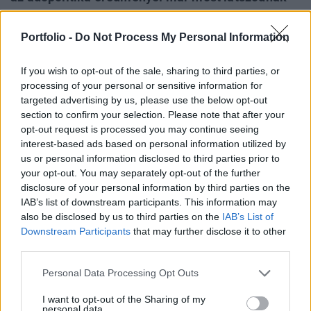
az ország versenyképességén, itt a WEF mutató
tegnap megjelent értékét emelte ki. A NAV
Portfolio -
Do Not Process My Personal Information
vezetője előadásában összefoglalta a NAV eddigi
intézkedéseit és előrevetített néhány, tervezett
If you wish to opt-out of the sale, sharing to third parties, or
processing of your personal or sensitive information for
nagyszabású változtatást is.
targeted advertising by us, please use the below opt-out
section to confirm your selection. Please note that after your
"A fejlődés útján: új szemlélet, valós eredmények a NAV-nál.
opt-out request is processed you may continue seeing
Középpontban a NAV 2.0 és az új ART" című előadását
interest-based ads based on personal information utilized by
Tállai András azzal kezdte: az elmúlt 1,5 évben
us or personal information disclosed to third parties prior to
szemléletváltás kezdődött a NAV-nál, de még az út elején
your opt-out. You may separately opt-out of the further
vagyunk. Szerinte az adóhatóság legalapvetőbb feladata
disclosure of your personal information by third parties on the
az adóbevételek beszedése, amit az elmúlt évben a NAV
IAB’s list of downstream participants. This information may
also be disclosed by us to third parties on the
IAB’s List of
ellátott. Tavaly ugyanis a GDP-növekedésen...
Downstream Participants
that may further disclose it to other
third parties.
KEDVES OLVASÓNK!
Personal Data Processing Opt Outs
A keresett cikk a portfolio.hu hírarchívumához
I want to opt-out of the Sharing of my
tartozik, melynek olvasása előfizetéses
personal data.