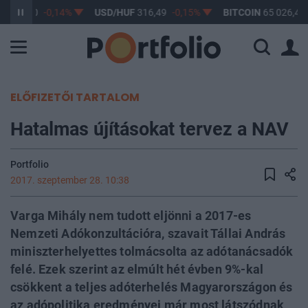
F
364,90
-0,14%
USD/HUF
316,49
-0,15%
BITCOIN
65 026,40
ELŐFIZETŐI TARTALOM
Hatalmas újításokat tervez a NAV
Portfolio
2017. szeptember 28. 10:38
Varga Mihály nem tudott eljönni a 2017-es
Nemzeti Adókonzultációra, szavait Tállai András
miniszterhelyettes tolmácsolta az adótanácsadók
felé. Ezek szerint az elmúlt hét évben 9%-kal
csökkent a teljes adóterhelés Magyarországon és
az adópolitika eredményei már most látszódnak