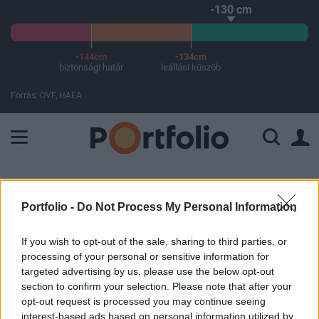
-130 cm
-144cm
-134cm
biztonsági határ
leállási küszöb
Forrás: OVF, HAEA
A Paksi Atomerőmű összteljesítménye 225 MW. A Duna vízállá
ELŐFIZETŐI TARTALOM
Portfolio -
Do Not Process My Personal Information
Brexit: Theresa May szerint már
megint az EU-nál pattog a labda
If you wish to opt-out of the sale, sharing to third parties, or
processing of your personal or sensitive information for
targeted advertising by us, please use the below opt-out
MTI
|
Portfolio
section to confirm your selection. Please note that after your
2017. október 09. 07:11
opt-out request is processed you may continue seeing
interest-based ads based on personal information utilized by