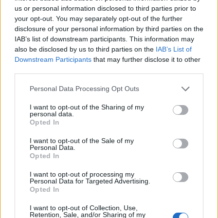
us or personal information disclosed to third parties prior to
Theresa May brit miniszterelnök szerint a brit EU-
your opt-out. You may separately opt-out of the further
tagság megszűnésének feltételeiről folyó
disclosure of your personal information by third parties on the
tárgyalásokon London által eddig előterjesztett
IAB’s list of downstream participants. This information may
javaslatok után most az Európai Unióban maradó
also be disclosed by us to third parties on the
IAB’s List of
Downstream Participants
that may further disclose it to other
tagországok "térfelén a labda", és a brit kormány
third parties.
kedvező válaszukban bízik.
Personal Data Processing Opt Outs
May hétfő délután - az újabb tárgyalási forduló
megkezdésével egy időben - tájékoztatja részletesen a
I want to opt-out of the Sharing of my
personal data.
londoni alsóház képviselőit múlt havi firenzei beszédéről,
Opted In
amelyben kormányának céljait vázolta a Brexit, vagyis a
I want to opt-out of the Sale of my
brit kilépés utáni időszakra, és beszámol a beszéd óta az
Personal Data.
EU-tárgyalásokon elért haladásról. A kormányfő az
Opted In
alsóházi felszólalásban...
I want to opt-out of processing my
Personal Data for Targeted Advertising.
Opted In
KEDVES OLVASÓNK!
I want to opt-out of Collection, Use,
A keresett cikk a portfolio.hu hírarchívumához
Retention, Sale, and/or Sharing of my