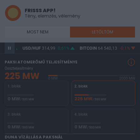
FRISSS APP!
Tény, elemzés, vélemény
MOST NEM
LETÖLTÖM
0,5%
USD/HUF
314,99
0,61%
BITCOIN
64 540,13
-0,1%
PAKSI ATOMERŐMŰ TELJESÍTMÉNYE
Összteljesítmény
225 MW
0 MW
2000 MW
1. blokk
2. blokk
0 MW
225 MW
/ 500 MW
/ 500 MW
3. blokk
4. blokk
0 MW
0 MW
/ 500 MW
/ 500 MW
DUNA VÍZÁLLÁSA PAKSNÁL