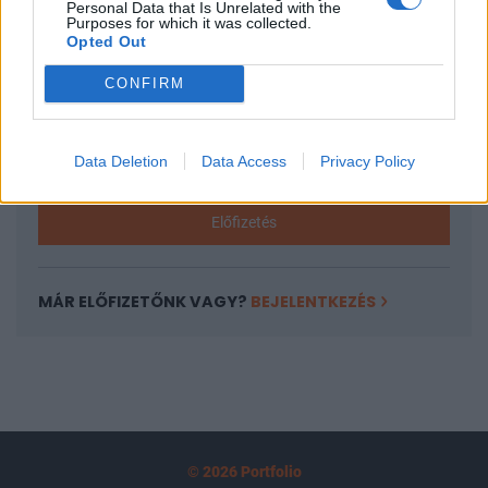
Personal Data that Is Unrelated with the
tartozik, melynek olvasása előfizetéses
Purposes for which it was collected.
Opted Out
regisztrációhoz kötött.
CONFIRM
Az előfizetés a következőket tartalmazza:
Portfolio.hu teljes cikkarchívum
Kötéslisták: BÉT elmúlt 2 év napon belüli
Data Deletion
Data Access
Privacy Policy
kötéslistái
Előfizetés
MÁR ELŐFIZETŐNK VAGY?
BEJELENTKEZÉS
© 2026 Portfolio