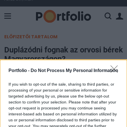
A Paksi Atomerőmű összteljesítménye 226 MW. A Duna vízállá
ELŐFIZETŐI TARTALOM
Duplázódni fognak az orvosi bérek
Magyarországon?
Portfolio -
Do Not Process My Personal Information
Portfolio
2017. október 15. 06:35
If you wish to opt-out of the sale, sharing to third parties, or
processing of your personal or sensitive information for
Jelentős növekedésen vannak túl a
targeted advertising by us, please use the below opt-out
magánegészségügyi szolgáltatók
section to confirm your selection. Please note that after your
opt-out request is processed you may continue seeing
Magyarországon, azonban ez a piac sem nőhet az
interest-based ads based on personal information utilized by
égig. Közben pedig az elvándorlás miatt egyre
us or personal information disclosed to third parties prior to
erősebb bérnyomás még meg fog jelenni az
your opt-out. You may separately opt-out of the further