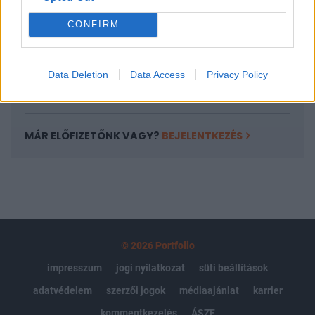
Portfolio.hu teljes cikkarchívum
CONFIRM
Kötéslisták: BÉT elmúlt 2 év napon belüli
kötéslistái
Data Deletion
Data Access
Privacy Policy
Előfizetés
MÁR ELŐFIZETŐNK VAGY?
BEJELENTKEZÉS
© 2026 Portfolio
impresszum
jogi nyilatkozat
süti beállítások
adatvédelem
szerzői jogok
médiaajánlat
karrier
kommentkezelés
ÁSZF