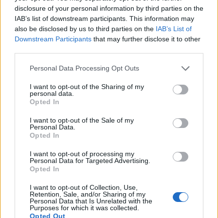
ágazat privát oldalán, ami a cégek üzleti
disclosure of your personal information by third parties on the
IAB’s list of downstream participants. This information may
modelljének átgondolását és konszolidációt
also be disclosed by us to third parties on the
IAB’s List of
kényszeríthet ki.
Downstream Participants
that may further disclose it to other
third parties.
Duplázódó bérekKomoly kihívás a humánerőforrás ügye a
hazai egészségügyben, a magánszolgáltatóknál is - ez volt
Personal Data Processing Opt Outs
az egyik lényeges üzenete a Portfolio Private Health Forum
I want to opt-out of the Sharing of my
2017 rendezvénynek. Lantos Gabriella, a Róbert Károly
personal data.
Magánkórház operatív igazgatója előadásában számokkal
Opted In
támasztotta alá a jelenséget. Az igazgató arra mutatott rá,
I want to opt-out of the Sale of my
hogy az ágazatban tapasztalható...
Personal Data.
Opted In
I want to opt-out of processing my
KEDVES OLVASÓNK!
Personal Data for Targeted Advertising.
Opted In
A keresett cikk a portfolio.hu hírarchívumához
tartozik, melynek olvasása előfizetéses
I want to opt-out of Collection, Use,
Retention, Sale, and/or Sharing of my
regisztrációhoz kötött.
Personal Data that Is Unrelated with the
Purposes for which it was collected.
Az előfizetés a következőket tartalmazza:
Opted Out