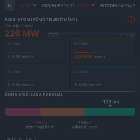
F
365,12
-0,08%
USD/HUF
316,91
-0,02%
BITCOIN
64 394,92
PAKSI ATOMERŐMŰ TELJESÍTMÉNYE
Összteljesítmény
226 MW
0 MW
2000 MW
1. blokk
2. blokk
0 MW
226 MW
/ 500 MW
/ 500 MW
3. blokk
4. blokk
0 MW
0 MW
/ 500 MW
/ 500 MW
DUNA VÍZÁLLÁSA PAKSNÁL
-128 cm
-144cm
-134cm
biztonsági határ
leállási küszöb
Forrás: OVF, HAEA