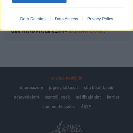
Előfizetés
Data Deletion
Data Access
Privacy Policy
MÁR ELŐFIZETŐNK VAGY?
BEJELENTKEZÉS
© 2026 Portfolio
impresszum
jogi nyilatkozat
süti beállítások
adatvédelem
szerzői jogok
médiaajánlat
karrier
kommentkezelés
ÁSZF