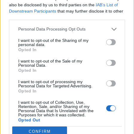
also be disclosed by us to third parties on the
IAB’s List of
Egyes citybeli elemzői vélemények szerint azonban az
Downstream Participants
that may further disclose it to other
inflációs nyomás előbb-utóbb szigorítást tesz majd
third parties.
szükségessé. A Morgan Stanley vezető közgazdásza,
Pasquale Diana az MNB keddi kamatdöntő ülése után
Personal Data Processing Opt Outs
adott kommentárjában hangsúlyozta: véleménye szerint a
I want to opt-out of the Sharing of my
mélységi rekordokra süllyesztett kamatok elérése után a
personal data.
Opted In
magyar jegybank célja a következő hónapokban a lehető...
I want to opt-out of the Sale of my
Personal Data.
KEDVES OLVASÓNK!
Opted In
A keresett cikk a portfolio.hu hírarchívumához
I want to opt-out of processing my
Personal Data for Targeted Advertising.
tartozik, melynek olvasása előfizetéses
Opted In
regisztrációhoz kötött.
I want to opt-out of Collection, Use,
Retention, Sale, and/or Sharing of my
Az előfizetés a következőket tartalmazza:
Personal Data that Is Unrelated with the
Portfolio.hu teljes cikkarchívum
Purposes for which it was collected.
Opted Out
Kötéslisták: BÉT elmúlt 2 év napon belüli
kötéslistái
CONFIRM