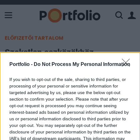
A Paksi Atomerőmű összteljesítménye 226 MW. A Duna vízállá
ELŐFIZETŐI TARTALOM
Szokatlan eszközökhöz
nyúlhatnak Matolcsyék
Portfolio -
Do Not Process My Personal Information
MTI
If you wish to opt-out of the sale, sharing to third parties, or
2017. október 24. 21:24
processing of your personal or sensitive information for
targeted advertising by us, please use the below opt-out
section to confirm your selection. Please note that after your
Londoni pénzügyi elemzők várakozása szerint a
opt-out request is processed you may continue seeing
Magyar Nemzeti Bank (MNB) a következő
interest-based ads based on personal information utilized by
időszakban még további nem konvencionális
us or personal information disclosed to third parties prior to
your opt-out. You may separately opt-out of the further
enyhítési eszközöket alkalmazhat a rendkívül laza
disclosure of your personal information by third parties on the
monetáris politika fenntartása végett.
IAB’s list of downstream participants. This information may