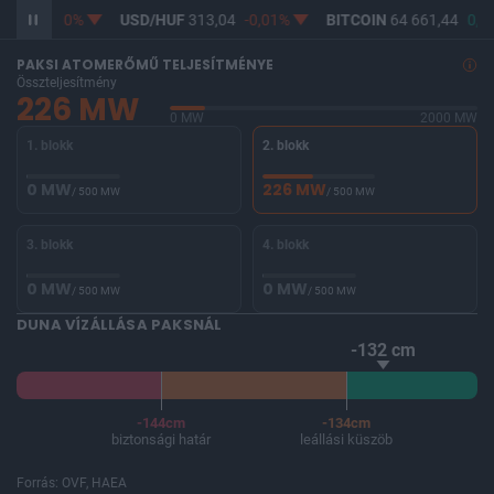
361,72
0%
USD/HUF
313,04
-0,01%
BITCOIN
64 661,44
0,9
PAKSI ATOMERŐMŰ TELJESÍTMÉNYE
Összteljesítmény
226 MW
0 MW
2000 MW
1. blokk
2. blokk
0 MW
226 MW
/ 500 MW
/ 500 MW
3. blokk
4. blokk
0 MW
0 MW
/ 500 MW
/ 500 MW
DUNA VÍZÁLLÁSA PAKSNÁL
-132 cm
-144cm
-134cm
biztonsági határ
leállási küszöb
Forrás: OVF, HAEA