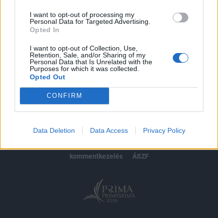
I want to opt-out of processing my
Personal Data for Targeted Advertising.
Opted In
MÁR ELŐFIZETŐNK VAGY?
BEJELENTKEZÉS
I want to opt-out of Collection, Use,
Retention, Sale, and/or Sharing of my
Personal Data that Is Unrelated with the
Purposes for which it was collected.
Opted Out
CONFIRM
© 2026 Portfolio
impresszum
jogi nyilatkozat
süti beállítások
Data Deletion
Data Access
Privacy Policy
adatvédelem
szerzői jogok
médiaajánlat
karrier
kommentkezelés
ÁSZF