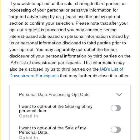
ülésezik, így nem lesz Kormányinfó sem. A korábban
If you wish to opt-out of the sale, sharing to third parties, or
processing of your personal or sensitive information for
rendre csütörtök kora délutánra időzített esemény az utóbbi
targeted advertising by us, please use the below opt-out
hetekben egyre bizonytalanabb lett, többször elmaradt,
section to confirm your selection. Please note that after your
múlt csütörtökön pedig a megszokottól eltérően este tartott
opt-out request is processed you may continue seeing
tájékoztatót Lázár János miniszter és Kovács Zoltán
interest-based ads based on personal information utilized by
kormányszóvivő.
us or personal information disclosed to third parties prior to
your opt-out. You may separately opt-out of the further
disclosure of your personal information by third parties on the
KEDVES OLVASÓNK!
IAB’s list of downstream participants. This information may
also be disclosed by us to third parties on the
IAB’s List of
A keresett cikk a portfolio.hu hírarchívumához
Downstream Participants
that may further disclose it to other
tartozik, melynek olvasása előfizetéses
third parties.
regisztrációhoz kötött.
Personal Data Processing Opt Outs
Az előfizetés a következőket tartalmazza:
I want to opt-out of the Sharing of my
Portfolio.hu teljes cikkarchívum
personal data.
Kötéslisták: BÉT elmúlt 2 év napon belüli
Opted In
kötéslistái
I want to opt-out of the Sale of my
Personal Data.
Opted In
Előfizetés