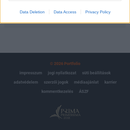
Data Deletion
Data Access
Privacy Policy
MÁR ELŐFIZETŐNK VAGY?
BEJELENTKEZÉS
© 2026 Portfolio
impresszum
jogi nyilatkozat
süti beállítások
adatvédelem
szerzői jogok
médiaajánlat
karrier
kommentkezelés
ÁSZF