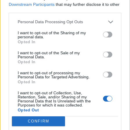
céldátumot határozott meg a közös európai deviza
Downstream Participants
that may further disclose it to other
átvételére, amit a pártvezető, Liviu Dragnea azzal indokolt,
third parties.
hogy bátornak kell lenniük, és tudni, hogy ez a lépés
Personal Data Processing Opt Outs
szükséges. Romániának ez az egy esélye van, hogy egy
asztalhoz üljön Európa gazdagjaival - mondta el Liviu
I want to opt-out of the Sharing of my
Dragnea. Romániában kineveznek egy bizottságot...
personal data.
Opted In
I want to opt-out of the Sale of my
KEDVES OLVASÓNK!
Personal Data.
Opted In
A keresett cikk a portfolio.hu hírarchívumához
tartozik, melynek olvasása előfizetéses
I want to opt-out of processing my
Personal Data for Targeted Advertising.
regisztrációhoz kötött.
Opted In
Az előfizetés a következőket tartalmazza:
I want to opt-out of Collection, Use,
Retention, Sale, and/or Sharing of my
Portfolio.hu teljes cikkarchívum
Personal Data that Is Unrelated with the
Purposes for which it was collected.
Kötéslisták: BÉT elmúlt 2 év napon belüli
Opted Out
kötéslistái
CONFIRM
Előfizetés