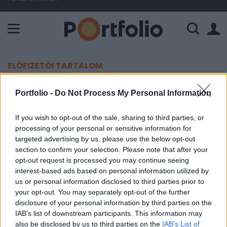
A Paksi Atomerőmű összteljesítménye 225 MW. A Duna vízállá
ELŐFIZETŐI TARTALOM
Románia döntött: előbb lesz
Portfolio -
Do Not Process My Personal Information
eurójuk, mint Magyarországnak
If you wish to opt-out of the sale, sharing to third parties, or
processing of your personal or sensitive information for
Portfolio
targeted advertising by us, please use the below opt-out
2018. március 11. 09:23
section to confirm your selection. Please note that after your
opt-out request is processed you may continue seeing
Románia 2024-ben bevezetné az eurót a
interest-based ads based on personal information utilized by
us or personal information disclosed to third parties prior to
Szociáldemokrata Párt (SPD) szombati, rendkívüli
your opt-out. You may separately opt-out of the further
kongresszusán hozott döntés szerint.
disclosure of your personal information by third parties on the
IAB’s list of downstream participants. This information may
Az egy éve kormányzó Szociáldemokrata Párt 2024-es
also be disclosed by us to third parties on the
IAB’s List of