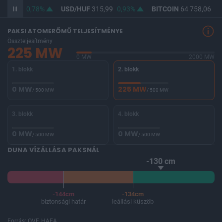
364,55
0,78%
USD/HUF
315,99
0,93%
BITCOIN
64 758,06
0,
PAKSI ATOMERŐMŰ TELJESÍTMÉNYE
Összteljesítmény
225 MW
0 MW
2000 MW
1. blokk
2. blokk
0 MW
225 MW
/ 500 MW
/ 500 MW
3. blokk
4. blokk
0 MW
0 MW
/ 500 MW
/ 500 MW
DUNA VÍZÁLLÁSA PAKSNÁL
-130 cm
-144cm
-134cm
biztonsági határ
leállási küszöb
Forrás: OVF, HAEA