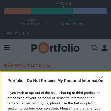
-113 cm
-134cm
-107cm
leállási küszöb
teljes működés
Forrás: OVF, HAEA
A Paksi Atomerőmű összteljesítménye 437 MW. A Duna vízállá
ELŐFIZETŐI TARTALOM
Eltüntetik a költségvetési hiányt
Portfolio -
Do Not Process My Personal Information
Portfolio
If you wish to opt-out of the sale, sharing to third parties, or
2018. május 03. 16:36
processing of your personal or sensitive information for
targeted advertising by us, please use the below opt-out
A meglepő dolog a konvergenciaprogram
section to confirm your selection. Please note that after your