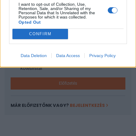
I want to opt-out of Collection, Use,
KEDVES OLVASÓNK!
Retention, Sale, and/or Sharing of my
Personal Data that Is Unrelated with the
Purposes for which it was collected.
A keresett cikk a portfolio.hu hírarchívumához
Opted Out
tartozik, melynek olvasása előfizetéses
regisztrációhoz kötött.
CONFIRM
Az előfizetés a következőket tartalmazza:
Portfolio.hu teljes cikkarchívum
Data Deletion
Data Access
Privacy Policy
Kötéslisták: BÉT elmúlt 2 év napon belüli
kötéslistái
Előfizetés
MÁR ELŐFIZETŐNK VAGY?
BEJELENTKEZÉS