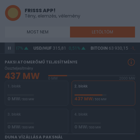
FRISSS APP!
Tény, elemzés, vélemény
MOST NEM
LETÖLTÖM
4,51
0,37%
USD/HUF
315,81
0,51%
BITCOIN
63 930,15
-1,42
PAKSI ATOMERŐMŰ TELJESÍTMÉNYE
Összteljesítmény
437 MW
0 MW
2000 MW
1. blokk
2. blokk
0 MW
437 MW
/ 500 MW
/ 500 MW
3. blokk
4. blokk
0 MW
0 MW
/ 500 MW
/ 500 MW
DUNA VÍZÁLLÁSA PAKSNÁL