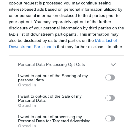
opt-out request is processed you may continue seeing
államháztartásra vonatkozó kivetítésében, hogy
interest-based ads based on personal information utilized by
semmilyen váratlan szám nem szerepel benne. A
us or personal information disclosed to third parties prior to
költségvetési hiánypálya változatlan maradt,
your opt-out. You may separately opt-out of the further
viszont 2022-re már gyakorlatilag nulla lesz az
disclosure of your personal information by third parties on the
IAB’s list of downstream participants. This information may
egyenleg, az adósságpálya pedig az Eximbank
also be disclosed by us to third parties on the
IAB’s List of
átsorolásának hatása miatt feljebb tolódott, de a
Downstream Participants
that may further disclose it to other
ciklus végére így is teljesítheti a kormány az
third parties.
Európai Bizottság által elvárt 60% alatti szintet.
Personal Data Processing Opt Outs
Nyugat-magyarországi Economic Forum 2026Október 15-
I want to opt-out of the Sharing of my
én jön a Nyugat-magyarországi Economic Forum, ami
personal data.
Opted In
magas szintű szakmai párbeszédet és értékes üzleti
kapcsolatokat kínál a régiós növekedés érdekében.
I want to opt-out of the Sale of my
Részletek a linken.Információ és jelentkezésKorábbi
Personal Data.
Opted In
cikkeinkben részletesen bemutattuk, hogy a kormány
milyen új előrejelzésekkel tervezi a következő 4 évet a
I want to opt-out of processing my
Personal Data for Targeted Advertising.
friss...
Opted In