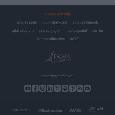
© 2026 Portfolio
impresszum
jogi nyilatkozat
süti beállítások
adatvédelem
szerzői jogok
médiaajánlat
karrier
kommentkezelés
ÁSZF
Itt keressen minket:
Partnereink