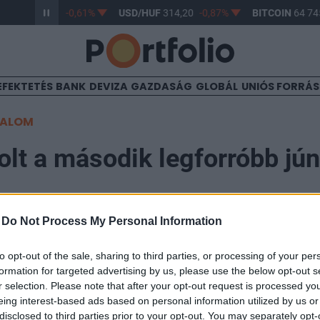
/HUF
363,17
-0,61%
USD/HUF
314,20
-0,87%
BITCOIN
64 745
EFEKTETÉS
BANK
DEVIZA
GAZDASÁG
GLOBÁL
UNIÓS FORRÁ
TALOM
volt a második legforróbb jún
-
Do Not Process My Personal Information
to opt-out of the sale, sharing to third parties, or processing of your per
formation for targeted advertising by us, please use the below opt-out s
ddig mért második legforróbb június a világon - közölte
r selection. Please note that after your opt-out request is processed y
lágszervezet (WMO), amely szerint az év folyamán edd
eing interest-based ads based on personal information utilized by us or
disclosed to third parties prior to your opt-out. You may separately opt-