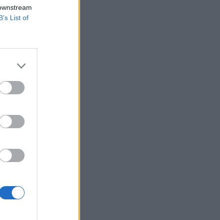
l a legmelegebb a
 downstream
B’s List of
 El Ninóval, amely
 Észak-Szibéria nagy
zak-Afrika és a
izetéses