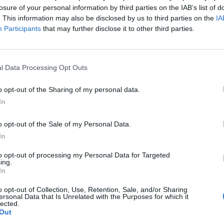
az idei a La Nina légköri jelenséggel kísért évek közü
losure of your personal information by third parties on the IAB’s list of
sek kezdete óta.
. This information may also be disclosed by us to third parties on the
IA
Participants
that may further disclose it to other third parties.
óceán trópusi felszíni vizeinek lehűlését okozza, ellentétben az
öz közeli területének erős felmelegedésével jár. Idén júniusban
magas, míg az Egyesült Államok és Kanada középső területén, És
l Data Processing Opt Outs
részén is jóval az ilyenkor...
o opt-out of the Sharing of my personal data.
In
ASÓNK!
a portfolio.hu hírarchívumához tartozik, melynek olvasása előf
o opt-out of the Sale of my Personal Data.
ötött.
In
övetkezőket tartalmazza:
to opt-out of processing my Personal Data for Targeted
ing.
 teljes cikkarchívum
In
 BÉT elmúlt 2 év napon belüli
o opt-out of Collection, Use, Retention, Sale, and/or Sharing
ersonal Data that Is Unrelated with the Purposes for which it
lected.
Out
Előfizetés