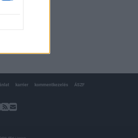
ánlat
karrier
kommentkezelés
ÁSZF