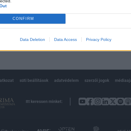
lected.
Out
CONFIRM
Előfizetés
Data Deletion
Data Access
Privacy Policy
NK VAGY?
BEJELENTKEZÉS
latkozat
süti beállítások
adatvédelem
szerzői jogok
médiaaj
Itt keressen minket: