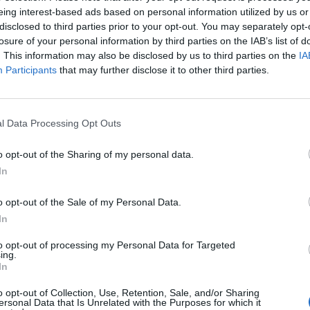
eing interest-based ads based on personal information utilized by us or
disclosed to third parties prior to your opt-out. You may separately opt-
losure of your personal information by third parties on the IAB’s list of
. This information may also be disclosed by us to third parties on the
IA
os látogatásra Nagy-Britanniába érkezett csütörtökön
Participants
that may further disclose it to other third parties.
szeli viharos NATO-csúcsértekezletről utazott Londonba, hivat
l Data Processing Opt Outs
rt, utána feleségével Skóciába utazik, ahol magánprogramokkal tö
l előzetesen közzétett menetrendből kitűnik, hogy az amerikai e
o opt-out of the Sharing of my personal data.
is Londonon kívüli, vidéki helyszíneken lesz, a brit sajtó...
In
ASÓNK!
o opt-out of the Sale of my Personal Data.
In
a portfolio.hu hírarchívumához tartozik, melynek olvasása előf
to opt-out of processing my Personal Data for Targeted
ötött.
ing.
In
övetkezőket tartalmazza:
 teljes cikkarchívum
o opt-out of Collection, Use, Retention, Sale, and/or Sharing
ersonal Data that Is Unrelated with the Purposes for which it
 BÉT elmúlt 2 év napon belüli