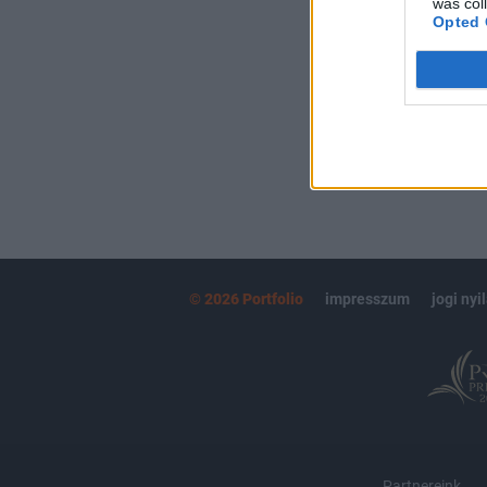
was col
kötéslistái
Opted 
MÁR ELŐFIZETŐ
© 2026 Portfolio
impresszum
jogi nyi
Partnereink