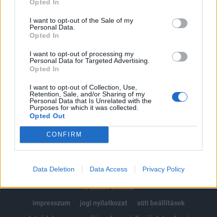
Opted In
Az előfizetés a következőket tartalmazza:
I want to opt-out of the Sale of my
Personal Data.
Portfolio.hu teljes cikkarchívum
Opted In
Kötéslisták: BÉT elmúlt 2 év napon belüli
kötéslistái
I want to opt-out of processing my
Personal Data for Targeted Advertising.
Opted In
Előfizetés
I want to opt-out of Collection, Use,
Retention, Sale, and/or Sharing of my
Personal Data that Is Unrelated with the
Purposes for which it was collected.
MÁR ELŐFIZETŐNK VAGY?
BEJELENTKEZÉS
Opted Out
CONFIRM
Data Deletion
Data Access
Privacy Policy
© 2026 Portfolio
impresszum
jogi nyilatkozat
süti beállítások