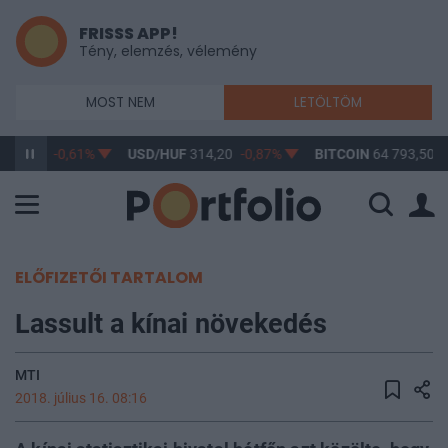
FRISSS APP!
Tény, elemzés, vélemény
MOST NEM
LETÖLTÖM
363,17
-0,61%
USD/HUF
314,20
-0,87%
BITCOIN
64 793,50
-
ELŐFIZETŐI TARTALOM
Lassult a kínai növekedés
MTI
2018. július 16. 08:16