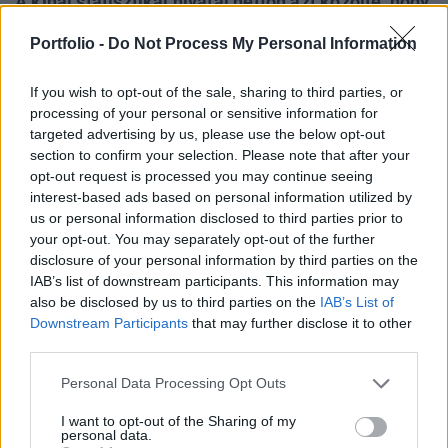
A kínai statisztikai hivatal hétfőn azt közölte, hogy
Kína hazai összterméke (GDP) éves
Portfolio -
Do Not Process My Personal Information
összevetésben 6,7 százalékkal bővült az április-
június közötti időszakban. Ez minimális lassulás
If you wish to opt-out of the sale, sharing to third parties, or
az első negyedévi 6,8 százalékhoz képest.
processing of your personal or sensitive information for
targeted advertising by us, please use the below opt-out
Az utóbbi 12 negyedévben rendre 6,7-6,9 százalék közötti
section to confirm your selection. Please note that after your
volt a GDP-növekedés üteme. Negyedéves összevetésben
opt-out request is processed you may continue seeing
1,8 százalékkal bővült a kínai gazdaság a második
interest-based ads based on personal information utilized by
us or personal information disclosed to third parties prior to
negyedévben, ami gyorsulás az első negyedévi 1,4
your opt-out. You may separately opt-out of the further
százalékhoz képest. Elemzők szerényebb növekedésre, 1,6
disclosure of your personal information by third parties on the
százalékra számítottak. A kínai GDP az első félévben 6,8
IAB’s list of downstream participants. This information may
százalékkal nőtt, ami felülmúlja...
also be disclosed by us to third parties on the
IAB’s List of
Downstream Participants
that may further disclose it to other
third parties.
KEDVES OLVASÓNK!
Personal Data Processing Opt Outs
A keresett cikk a portfolio.hu hírarchívumához
tartozik, melynek olvasása előfizetéses
I want to opt-out of the Sharing of my
personal data.
regisztrációhoz kötött.