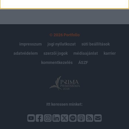
© 2026 Portfolio
impresszum
jogi nyilatkozat
süti beállítások
adatvédelem
szerzői jogok
médiaajánlat
karrier
kommentkezelés
ÁSZF
Itt keressen minket: