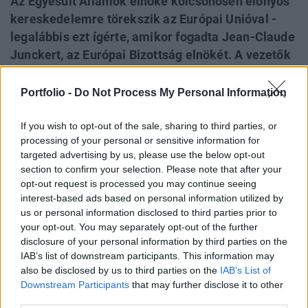
Az Egyesült Államok elnöke kölcsönösen előnyös
kereskedelemre törekszik az Európai Unióval -
legalábbis ezt ígérte, amikor fogadta Jean-Claude
Junckert, az Európai Bizottság elnökét. A vezetők
a rövid ismerkedő, sajtónyilvános tájékoztató után
vonultak el a két órás tárgyalásra, ahonnan
Portfolio -
Do Not Process My Personal Information
magyar idő szerint este 10 körül szivárogtak hírek
és ezt követően került sor a sajtótájékoztatóra a
If you wish to opt-out of the sale, sharing to third parties, or
processing of your personal or sensitive information for
Fehér Házban, ahol felvázolták a megállapodás
targeted advertising by us, please use the below opt-out
részleteit. Az amerikai tőzsdeindexek a
section to confirm your selection. Please note that after your
kereskedés utolsó perceiben emiatt kaptak
opt-out request is processed you may continue seeing
látványosan erőre.
interest-based ads based on personal information utilized by
us or personal information disclosed to third parties prior to
your opt-out. You may separately opt-out of the further
KiszivárgottA hivatalos sajtótájékoztató kezdete előtt,
disclosure of your personal information by third parties on the
magyar idő szerint este 10 óra környékén szivárgott ki a hír,
IAB’s list of downstream participants. This information may
hogy a feleknek sikerült megállapodniuk.A megállapodás
also be disclosed by us to third parties on the
IAB’s List of
szerint az EU növelni fogja gáz- és szójabab-importját, míg
Downstream Participants
that may further disclose it to other
mindkét fél csökkenti az ipari cikkek esetében fennálló
third parties.