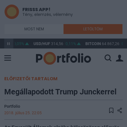
FRISSS APP!
Tény, elemzés, vélemény
MOST NEM
LETÖLTÖM
63,36
0,05%
USD/HUF
314,56
0,11%
BITCOIN
64 867,26
0,0
ELŐFIZETŐI TARTALOM
Megállapodott Trump Junckerrel
Portfolio
2018. július 25. 22:05