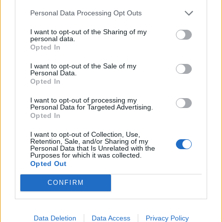
vámokat és ebben a tekintetben a teljes vámmentességre
törekednek.A kiszivárgott...
Personal Data Processing Opt Outs
I want to opt-out of the Sharing of my
personal data.
KEDVES OLVASÓNK!
Opted In
A keresett cikk a portfolio.hu hírarchívumához
I want to opt-out of the Sale of my
Personal Data.
tartozik, melynek olvasása előfizetéses
Opted In
regisztrációhoz kötött.
I want to opt-out of processing my
Az előfizetés a következőket tartalmazza:
Personal Data for Targeted Advertising.
Opted In
Portfolio.hu teljes cikkarchívum
Kötéslisták: BÉT elmúlt 2 év napon belüli
I want to opt-out of Collection, Use,
Retention, Sale, and/or Sharing of my
kötéslistái
Personal Data that Is Unrelated with the
Purposes for which it was collected.
Opted Out
Előfizetés
CONFIRM
MÁR ELŐFIZETŐNK VAGY?
BEJELENTKEZÉS
Data Deletion
Data Access
Privacy Policy