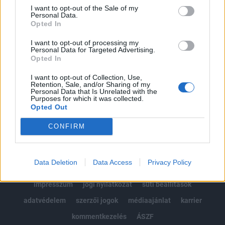
Portfolio.hu teljes cikkarchívum
I want to opt-out of the Sale of my
Personal Data.
Kötéslisták: BÉT elmúlt 2 év napon belüli
Opted In
kötéslistái
I want to opt-out of processing my
Personal Data for Targeted Advertising.
Előfizetés
Opted In
I want to opt-out of Collection, Use,
Retention, Sale, and/or Sharing of my
MÁR ELŐFIZETŐNK VAGY?
BEJELENTKEZÉS
Personal Data that Is Unrelated with the
Purposes for which it was collected.
Opted Out
CONFIRM
Data Deletion
Data Access
Privacy Policy
© 2026 Portfolio
impresszum
jogi nyilatkozat
süti beállítások
adatvédelem
szerzői jogok
médiaajánlat
karrier
kommentkezelés
ÁSZF