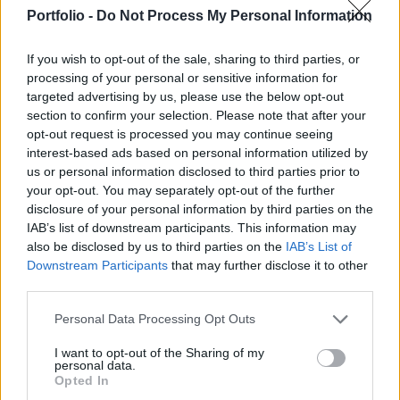
akadémia vezetőjét, hogy a kutatóhálózat
Portfolio -
Do Not Process My Personal Information
irányítási rendszerének módosításáról tárgyaljon
a szaktárcával.
If you wish to opt-out of the sale, sharing to third parties, or
processing of your personal or sensitive information for
Nyugat-magyarországi Economic Forum 2026Október 15-
targeted advertising by us, please use the below opt-out
én jön a Nyugat-magyarországi Economic Forum, ami
section to confirm your selection. Please note that after your
magas szintű szakmai párbeszédet és értékes üzleti
opt-out request is processed you may continue seeing
kapcsolatokat kínál a régiós növekedés érdekében.
interest-based ads based on personal information utilized by
us or personal information disclosed to third parties prior to
Részletek a linken.Információ és jelentkezésAz Akadémia
your opt-out. You may separately opt-out of the further
MTI-hez eljuttatott közleménye szerint a határozatban "az
disclosure of your personal information by third parties on the
elnökség - az alaptörvényben foglalt kötelességének...
IAB’s list of downstream participants. This information may
also be disclosed by us to third parties on the
IAB’s List of
Downstream Participants
that may further disclose it to other
KEDVES OLVASÓNK!
third parties.
A keresett cikk a portfolio.hu hírarchívumához
Personal Data Processing Opt Outs
tartozik, melynek olvasása előfizetéses
regisztrációhoz kötött.
I want to opt-out of the Sharing of my
personal data.
Opted In
Az előfizetés a következőket tartalmazza: