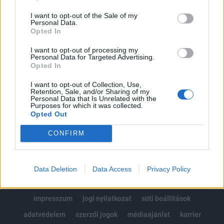
Az előfizetés a következőket tartalmazza:
I want to opt-out of the Sale of my
Portfolio.hu teljes cikkarchívum
Personal Data.
Kötéslisták: BÉT elmúlt 2 év napon belüli
Opted In
kötéslistái
I want to opt-out of processing my
Personal Data for Targeted Advertising.
Opted In
Előfizetés
I want to opt-out of Collection, Use,
Retention, Sale, and/or Sharing of my
Personal Data that Is Unrelated with the
MÁR ELŐFIZETŐNK VAGY?
BEJELENTKEZÉS
Purposes for which it was collected.
Opted Out
CONFIRM
Data Deletion
Data Access
Privacy Policy
© 2026 Portfolio
impresszum
jogi nyilatkozat
süti beállítások
adatvédelem
szerzői jogok
médiaajánlat
karrier