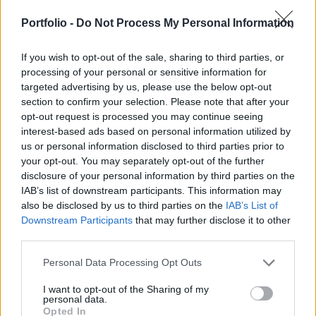
kilépés - különösen a feltételekről szóló
Portfolio -
Do Not Process My Personal Information
megállapodás elmaradása esetén - súlyos
gazdasági károkat okoz Nagy-Britanniának.
If you wish to opt-out of the sale, sharing to third parties, or
processing of your personal or sensitive information for
Sadiq Khan a BBC televízió vasárnapi politikai
targeted advertising by us, please use the below opt-out
magazinműsorában kijelentette: a londoni városháza
section to confirm your selection. Please note that after your
megbízásából elvégzett független elemzések szerint ha
opt-out request is processed you may continue seeing
Nagy-Britannia úgy lép ki az Európai Unióból, hogy nem
interest-based ads based on personal information utilized by
sikerül megállapodásra jutnia az EU-val a jövőbeni
us or personal information disclosed to third parties prior to
kapcsolatrendszerről, a brit gazdaság egészében 500 ezer,
your opt-out. You may separately opt-out of the further
Londonban 87 ezer munkahely szűnne meg, és 50
disclosure of your personal information by third parties on the
IAB’s list of downstream participants. This information may
milliárd...
also be disclosed by us to third parties on the
IAB’s List of
Downstream Participants
that may further disclose it to other
third parties.
KEDVES OLVASÓNK!
A keresett cikk a portfolio.hu hírarchívumához
Personal Data Processing Opt Outs
tartozik, melynek olvasása előfizetéses
I want to opt-out of the Sharing of my
regisztrációhoz kötött.
personal data.
Opted In