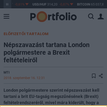
F
363,17
-0,61%
USD/HUF
314,20
-0,87%
BITCOIN
65 037,88
ELŐFIZETŐI TARTALOM
Népszavazást tartana London
polgármestere a Brexit
feltételeiről
MTI
2018. szeptember 16. 12:31
London polgármestere szerint népszavazást kell
tartani a brit EU-tagság megszűnésének (Brexit)
feltételrendszeréről, mivel mára kiderült, hogy a