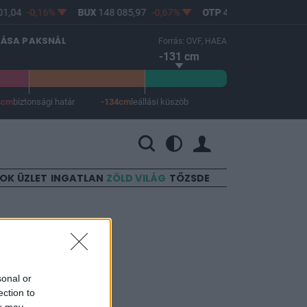
1,04
-0,16%
BUX
148 085,97
-0,67%
OTP
46 750
-1,06%
LÁSA PAKSNÁL
Forrás: OVF, HAEA
-131 cm
4cm
biztonsági határ
-134cm
leállási küszöb
 a leállási küszöb -134 cm.
SOK
ÜZLET
INGATLAN
ZÖLD VILÁG
TŐZSDE
n szerint
sonal or
ection to