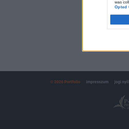
Kötéslisták:
was col
Opted 
kötéslistái
MÁR ELŐFIZETŐ
© 2026 Portfolio
impresszum
jogi nyi