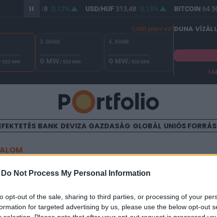
UR/HUF
362,18
0,12%
USD/HUF
313,48
0,13%
BITCOIN
64 50
DUNA VÍZÁL
Mit jelent ez?
3. blokk
4. blokk
0 MW
0 MW
/ 500 MW
/ 500 MW
/ 500 MW
-14
A Duna vízállása Paksnál -131 cm. A biztonsági határ -144 cm,
EFEKTETÉS
BANK
DEVIZA
GAZDASÁG
GLOBÁL
UNIÓS FORRÁ
TALOM
z EU végét vizionálja Le Pe
-
Do Not Process My Personal Information
to opt-out of the sale, sharing to third parties, or processing of your per
formation for targeted advertising by us, please use the below opt-out s
21:12