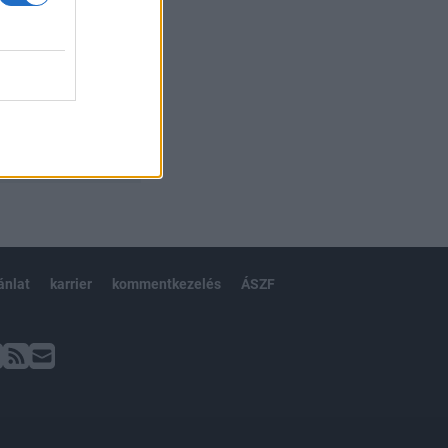
ánlat
karrier
kommentkezelés
ÁSZF