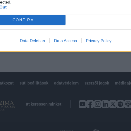
 BÉT elmúlt 2 év napon belüli
lected.
Out
CONFIRM
Előfizetés
Data Deletion
Data Access
Privacy Policy
NK VAGY?
BEJELENTKEZÉS
latkozat
süti beállítások
adatvédelem
szerzői jogok
médiaaj
Itt keressen minket: