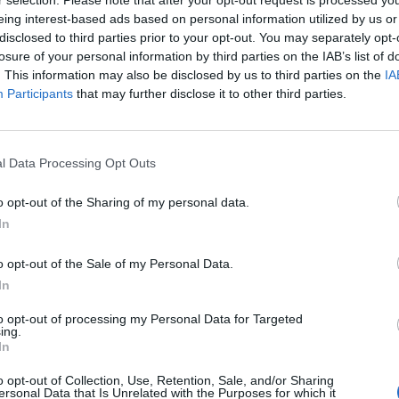
r selection. Please note that after your opt-out request is processed y
eing interest-based ads based on personal information utilized by us or
disclosed to third parties prior to your opt-out. You may separately opt-
 francia radikális jobboldali Nemzeti Tömörülés (korá
losure of your personal information by third parties on the IAB’s list of
erint Emmanuel Macron francia államfő az Európai Unió
. This information may also be disclosed by us to third parties on the
IA
és kormányfők csütörtökön véget ért salzburgi informál
Participants
that may further disclose it to other third parties.
t követő sajtótájékoztatóján.
melyek nem akarnak több Frontexet vagy szolidaritást, ki fogna
l Data Processing Opt Outs
országok, amelyek nem akarnak több Európát, nem fognak többet
i (...) Európa nem egy étlap, hanem egy politikai projekt - fog
o opt-out of the Sharing of my personal data.
i európai parlamenti választások előtti kampányról szólva...
In
o opt-out of the Sale of my Personal Data.
ASÓNK!
In
a portfolio.hu hírarchívumához tartozik, melynek olvasása előf
to opt-out of processing my Personal Data for Targeted
ötött.
ing.
In
övetkezőket tartalmazza:
 teljes cikkarchívum
o opt-out of Collection, Use, Retention, Sale, and/or Sharing
ersonal Data that Is Unrelated with the Purposes for which it