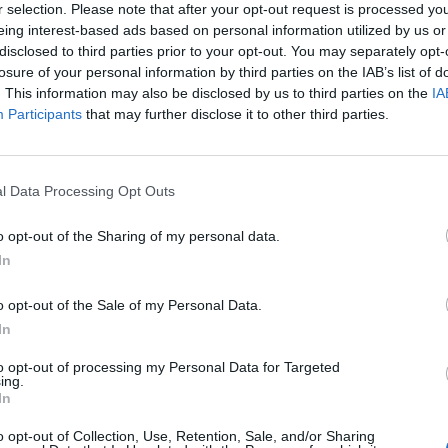
r selection. Please note that after your opt-out request is processed y
eing interest-based ads based on personal information utilized by us or
09:24
disclosed to third parties prior to your opt-out. You may separately opt-
losure of your personal information by third parties on the IAB’s list of
nynak mondható a Portfolio által szervezett Budape
. This information may also be disclosed by us to third parties on the
IA
kozón, hogy külföldi elemzők is kifejtik véleményüke
Participants
that may further disclose it to other third parties.
idén sem lesz másként.
Forum 2018Még nem késő regisztrálni a Budapest Economic F
l Data Processing Opt Outs
 János, a Concorde Értékpapír elemzési üzletág vezetőjének mo
Budapest Economic Forum első beszélgetésérére. Timothy Ash (H
o opt-out of the Sharing of my personal data.
agement) és Dan Bucsa (PhD, Chief CEE Economist, Unicredit Ba
In
o opt-out of the Sale of my Personal Data.
ASÓNK!
In
a portfolio.hu hírarchívumához tartozik, melynek olvasása előf
to opt-out of processing my Personal Data for Targeted
ötött.
ing.
In
övetkezőket tartalmazza:
o opt-out of Collection, Use, Retention, Sale, and/or Sharing
 teljes cikkarchívum