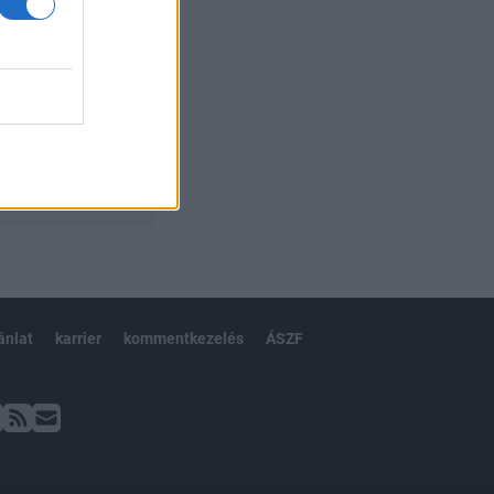
ánlat
karrier
kommentkezelés
ÁSZF