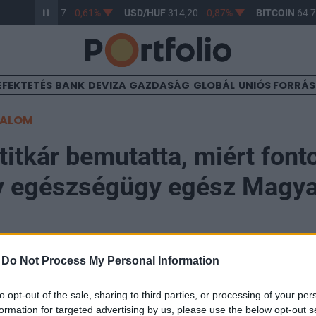
R/HUF
363,17
-0,61%
USD/HUF
314,20
-0,87%
BITCOIN
64 76
EFEKTETÉS
BANK
DEVIZA
GAZDASÁG
GLOBÁL
UNIÓS FORRÁ
TALOM
titkár bemutatta, miért font
y egészségügy egész Magya
-
Do Not Process My Personal Information
16:41
to opt-out of the sale, sharing to third parties, or processing of your per
zségi állapota meghatározza a gazdaság hosszú távú
formation for targeted advertising by us, please use the below opt-out s