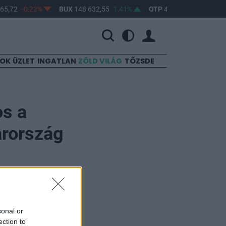
5,72
-0,22%
BUX
148 632,55
1,41%
OTP
46 890
2,16%
SOK
ÜZLET
INGATLAN
ZÖLD VILÁG
TŐZSDE
os a
rország
sonal or
ection to