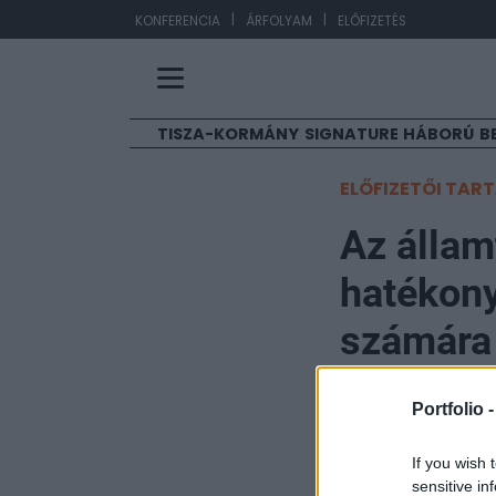
|
|
EU
KONFERENCIA
ÁRFOLYAM
ELŐFIZETÉS
TISZA-KORMÁNY
SIGNATURE
HÁBORÚ
B
ELŐFIZETŐI TAR
Az állam
hatékon
számára
Portfolio
Portfolio 
2018. szeptember 25. 
If you wish 
Az emberek egés
sensitive in