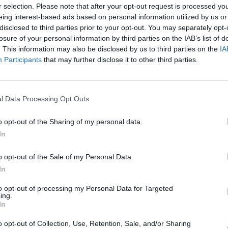
r selection. Please note that after your opt-out request is processed y
t - jelentette ki a Portfolio-MAGYOSZ konferencián ta
eing interest-based ads based on personal information utilized by us or
ai Péter. A Pénzügyminisztérium államtitkára bemuta
disclosed to third parties prior to your opt-out. You may separately opt-
hasonlításban is rossz egészségi állapotát, a magyar
losure of your personal information by third parties on the IAB’s list of
 a humánerőforrás helyzetét, valamint több lehetséges
. This information may also be disclosed by us to third parties on the
IA
Participants
that may further disclose it to other third parties.
theti a magyar egészségügyi rendszert.
ábban elhangzott előadások főbb üzenetei:Kapcsolódó
yógyszeripari stratégián dolgozik a kormány2018.09.25Új gyóg
l Data Processing Opt Outs
ndolkozik az ITMMi kell a versenyképes gazdasághoz?A vers
latáról tartott szakmai előadást a Portfolio-MAGYOSZ Gyógysz
o opt-out of the Sharing of my personal data.
Péter Benő...
In
o opt-out of the Sale of my Personal Data.
ASÓNK!
In
a portfolio.hu hírarchívumához tartozik, melynek olvasása előf
to opt-out of processing my Personal Data for Targeted
ing.
ötött.
In
övetkezőket tartalmazza:
o opt-out of Collection, Use, Retention, Sale, and/or Sharing