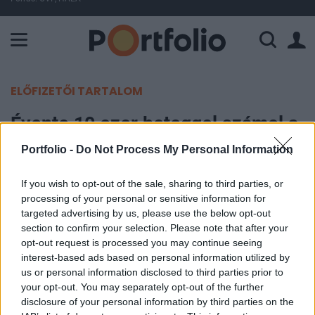
A Paksi Atomerőmű összteljesítménye 225 MW. A Duna vízállá
ELŐFIZETŐI TARTALOM
Évente 10 ezer beteggel számol a
Magyarországon nyíló kínai
Portfolio -
Do Not Process My Personal Information
egészségközpont
If you wish to opt-out of the sale, sharing to third parties, or
processing of your personal or sensitive information for
MTI
targeted advertising by us, please use the below opt-out
2018. szeptember 27. 15:56
section to confirm your selection. Please note that after your
opt-out request is processed you may continue seeing
Hagyományos kínai orvoslást alkalmazó központ
interest-based ads based on personal information utilized by
us or personal information disclosed to third parties prior to
és egy hozzá kapcsolódó apartman park alapkövét
your opt-out. You may separately opt-out of the further
rakták le csütörtökön Celldömölkön, a Vulkán
disclosure of your personal information by third parties on the
Gyógy- és Élményfürdő szomszédságában.