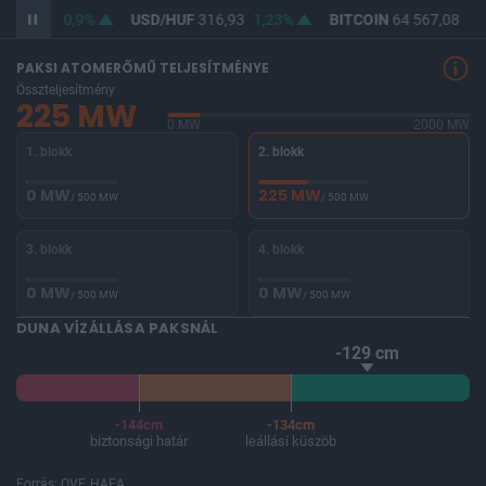
364,99
0,9%
USD/HUF
316,93
1,23%
BITCOIN
64 567,08
-0,
PAKSI ATOMERŐMŰ TELJESÍTMÉNYE
Összteljesítmény
225 MW
0 MW
2000 MW
1. blokk
2. blokk
0 MW
225 MW
/ 500 MW
/ 500 MW
3. blokk
4. blokk
0 MW
0 MW
/ 500 MW
/ 500 MW
DUNA VÍZÁLLÁSA PAKSNÁL
-129 cm
-144cm
-134cm
biztonsági határ
leállási küszöb
Forrás: OVF, HAEA