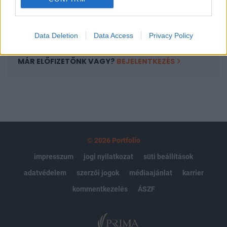
Előfizetés
Data Deletion
Data Access
Privacy Policy
MÁR ELŐFIZETŐNK VAGY?
BEJELENTKEZÉS
© 2026 Portfolio
impresszum
jogi nyilatkozat
süti beállítások
adatvédelem
szerzői jogok
médiaajánlat
karrier
kommentkezelés
ÁSZF