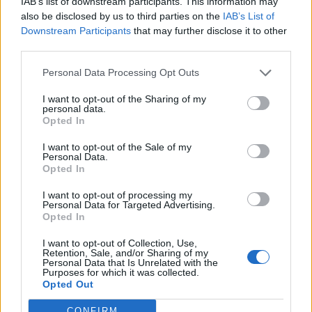
IAB’s list of downstream participants. This information may
also be disclosed by us to third parties on the
IAB’s List of
Portfolio Private Health Forum 2018Mi várható a magyar
Downstream Participants
that may further disclose it to other
magánegészségügyben? Hamarosan kiderül:Információ és
third parties.
jelentkezés A 600 millió forintos beruházás kínai
Personal Data Processing Opt Outs
magántőkéből valósul meg. A kivitelezés ősszel kezdődik
és 2019 év végéig készül el - mondta az ünnepség után az
I want to opt-out of the Sharing of my
personal data.
MTI-nek Heinrich Máté, a fejlesztést magyar részről
Opted In
koordináló Nyugat-Magyarországi Innovációs...
I want to opt-out of the Sale of my
Personal Data.
Opted In
KEDVES OLVASÓNK!
I want to opt-out of processing my
A keresett cikk a portfolio.hu hírarchívumához
Personal Data for Targeted Advertising.
tartozik, melynek olvasása előfizetéses
Opted In
regisztrációhoz kötött.
I want to opt-out of Collection, Use,
Retention, Sale, and/or Sharing of my
Az előfizetés a következőket tartalmazza:
Personal Data that Is Unrelated with the
Purposes for which it was collected.
Portfolio.hu teljes cikkarchívum
Opted Out
Kötéslisták: BÉT elmúlt 2 év napon belüli
kötéslistái
CONFIRM