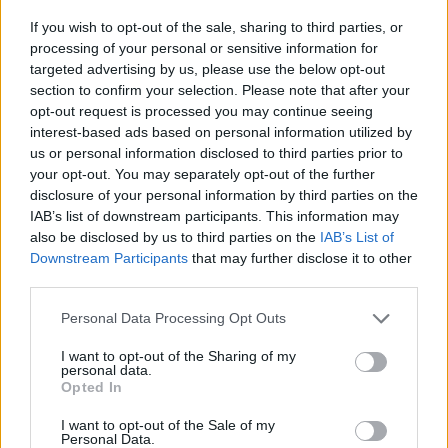
Kormányülést követően adnak tájékoztatást - kezdte a
If you wish to opt-out of the sale, sharing to third parties, or
kormányszóvivő. Gulyás Gergely azzal indította a
processing of your personal or sensitive information for
sajtótájékoztatót, hogy a kormány áttekintette a migrációs
targeted advertising by us, please use the below opt-out
section to confirm your selection. Please note that after your
helyzetet. Ezt követően a miniszter a hajléktalanok
opt-out request is processed you may continue seeing
kérdésére tért rá, miután október 15-étől lép hatályba a
interest-based ads based on personal information utilized by
törvénymódosítás, ami gyakorlatilag kitiltja a
us or personal information disclosed to third parties prior to
közterületekről a hajléktalanokat. A...
your opt-out. You may separately opt-out of the further
disclosure of your personal information by third parties on the
IAB’s list of downstream participants. This information may
KEDVES OLVASÓNK!
also be disclosed by us to third parties on the
IAB’s List of
Downstream Participants
that may further disclose it to other
A keresett cikk a portfolio.hu hírarchívumához
third parties.
tartozik, melynek olvasása előfizetéses
regisztrációhoz kötött.
Personal Data Processing Opt Outs
Az előfizetés a következőket tartalmazza:
I want to opt-out of the Sharing of my
personal data.
Portfolio.hu teljes cikkarchívum
Opted In
Kötéslisták: BÉT elmúlt 2 év napon belüli
I want to opt-out of the Sale of my
kötéslistái
Personal Data.