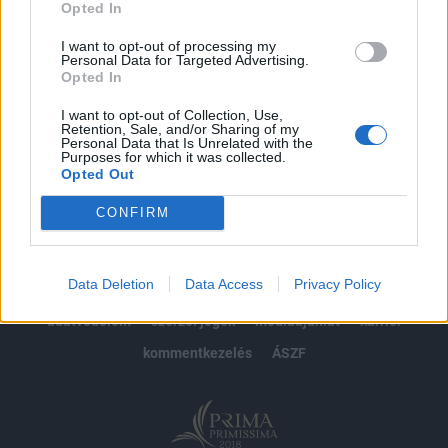
Opted In
Előfizetés
I want to opt-out of processing my
Personal Data for Targeted Advertising.
Opted In
MÁR ELŐFIZETŐNK VAGY?
BEJELENTKEZÉS
I want to opt-out of Collection, Use,
Retention, Sale, and/or Sharing of my
Personal Data that Is Unrelated with the
Purposes for which it was collected.
Opted Out
CONFIRM
© 2026 Portfolio
Data Deletion
Data Access
Privacy Policy
impresszum
jogi nyilatkozat
süti beállítások
adatvédelem
szerzői jogok
médiaajánlat
karrier
kommentkezelés
ÁSZF