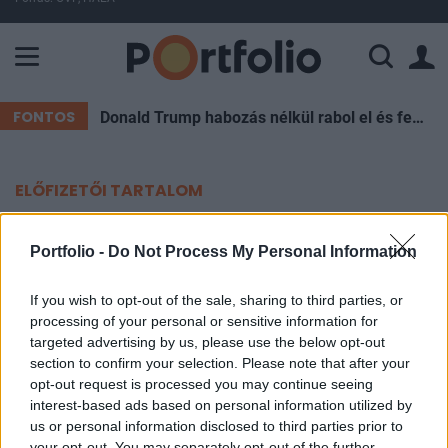
A Paksi Atomerőmű összteljesítménye 227 MW. A Duna vízállá
FONTOS
Donald Trump habozás nélkül rabol el és fenyeget baloldali vezetőket: mégis akad egy diktátor, aki eddig simán megúszta
ELŐFIZETŐI TARTALOM
A szerb hadsereget a
Portfolio -
Do Not Process My Personal Information
legmagasabb fokú
harckészültségbe helyezték
If you wish to opt-out of the sale, sharing to third parties, or
processing of your personal or sensitive information for
targeted advertising by us, please use the below opt-out
MTI
section to confirm your selection. Please note that after your
2018. szeptember 29. 18:00
opt-out request is processed you may continue seeing
interest-based ads based on personal information utilized by
A legmagasabb fokú harckészültségbe helyezte a
us or personal information disclosed to third parties prior to
your opt-out. You may separately opt-out of the further