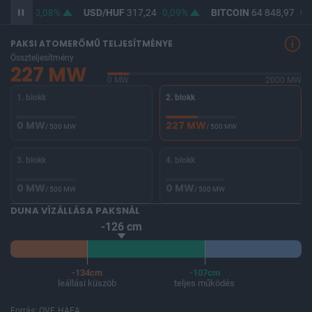
365,70
0,08%
USD/HUF
317,24
0,09%
BITCOIN
64 848,97
0,
PAKSI ATOMERŐMŰ TELJESÍTMÉNYE
Összteljesítmény
227 MW
0 MW
2000 MW
1. blokk
2. blokk
0 MW
227 MW
/ 500 MW
/ 500 MW
3. blokk
4. blokk
0 MW
0 MW
/ 500 MW
/ 500 MW
DUNA VÍZÁLLÁSA PAKSNÁL
-126 cm
-134cm
-107cm
leállási küszöb
teljes működés
Forrás: OVF, HAEA