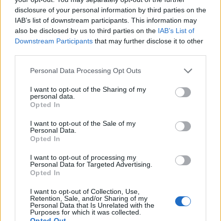
szerb hadsereget Aleksandar Vucic köztársasági
disclosure of your personal information by third parties on the
elnök szombaton, mert a Rosu koszovói
IAB’s list of downstream participants. This information may
különleges rendőri alakulat mintegy 60 tagját a
also be disclosed by us to third parties on the
IAB’s List of
többségében szerbek lakta Észak-Koszovóba
Downstream Participants
that may further disclose it to other
third parties.
vezényelték - közölte értesülését a szerbiai
közszolgálati televízió (RTS).
Personal Data Processing Opt Outs
Emellett Nebojsa Stefanovic belügyminiszter a rendőrség
I want to opt-out of the Sharing of my
personal data.
legmagasabb fokú készültségét rendelte el. Az egykor
Opted In
Szerbia déli tartományát képező Koszovó 2008-ban
egyoldalúan kikiáltotta függetlenségét, ezt azonban
I want to opt-out of the Sale of my
Personal Data.
Belgrád azóta sem hajlandó elismerni, és mindent megtesz,
Opted In
hogy fenntartsa befolyását Koszovó északi részében, ahol
I want to opt-out of processing my
a koszovói szerb kisebbség döntő része...
Personal Data for Targeted Advertising.
Opted In
KEDVES OLVASÓNK!
I want to opt-out of Collection, Use,
Retention, Sale, and/or Sharing of my
Personal Data that Is Unrelated with the
A keresett cikk a portfolio.hu hírarchívumához
Purposes for which it was collected.
Opted Out