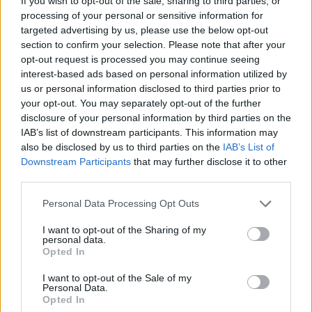
If you wish to opt-out of the sale, sharing to third parties, or
időszámítást választó országokban 2021. március 27-én, a
processing of your personal or sensitive information for
télit választóknak október 31-én kellene utoljára állítaniuk
targeted advertising by us, please use the below opt-out
az órát. Korábban azt lehetett várni, hogy már jövőre
section to confirm your selection. Please note that after your
opt-out request is processed you may continue seeing
megszűnik az óraátállítás, az Európai Bizottság ugyanis
interest-based ads based on personal information utilized by
ezt javasolta...
us or personal information disclosed to third parties prior to
your opt-out. You may separately opt-out of the further
disclosure of your personal information by third parties on the
KEDVES OLVASÓNK!
IAB’s list of downstream participants. This information may
also be disclosed by us to third parties on the
IAB’s List of
A keresett cikk a portfolio.hu hírarchívumához
Downstream Participants
that may further disclose it to other
tartozik, melynek olvasása előfizetéses
third parties.
regisztrációhoz kötött.
Personal Data Processing Opt Outs
Az előfizetés a következőket tartalmazza:
Portfolio.hu teljes cikkarchívum
I want to opt-out of the Sharing of my
personal data.
Kötéslisták: BÉT elmúlt 2 év napon belüli
Opted In
kötéslistái
I want to opt-out of the Sale of my
Personal Data.
Előfizetés
Opted In