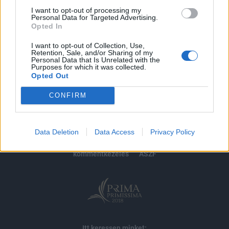
I want to opt-out of processing my
Personal Data for Targeted Advertising.
MÁR ELŐFIZETŐNK VAGY?
BEJELENTKEZÉS
Opted In
I want to opt-out of Collection, Use,
Retention, Sale, and/or Sharing of my
Personal Data that Is Unrelated with the
Purposes for which it was collected.
Opted Out
CONFIRM
© 2026 Portfolio
impresszum
jogi nyilatkozat
süti beállítások
Data Deletion
Data Access
Privacy Policy
adatvédelem
szerzői jogok
médiaajánlat
karrier
kommentkezelés
ÁSZF
Itt keressen minket: