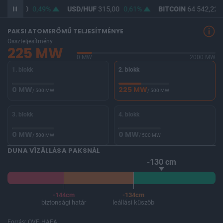
F
363,50
0,49%
USD/HUF
315,00
0,61%
BITCOIN
64 542,22
PAKSI ATOMERŐMŰ TELJESÍTMÉNYE
Összteljesítmény
225 MW
0 MW
2000 MW
1. blokk
2. blokk
0 MW
225 MW
/ 500 MW
/ 500 MW
3. blokk
4. blokk
0 MW
0 MW
/ 500 MW
/ 500 MW
DUNA VÍZÁLLÁSA PAKSNÁL
-130 cm
-144cm
-134cm
biztonsági határ
leállási küszöb
Forrás: OVF, HAEA