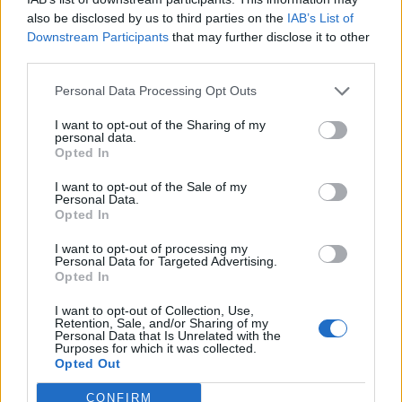
also be disclosed by us to third parties on the
IAB’s List of
A négy forgószárnyast egy IL-76-os szállította
Downstream Participants
that may further disclose it to other
Magyarországra, a rakományt több fordulóval, négy nap
third parties.
alatt hozta haza. Az újjáépített, korszerűsített és újrafestett
Personal Data Processing Opt Outs
Mi-24-esek még hét év szolgálatot teljesítenek majd a
Honvédség kötelékében. A gépek szállítását megkezdték a
I want to opt-out of the Sharing of my
Szolnok Helikopter Bázisra. A Honvédség videót is tett
personal data.
Opted In
közzé az eseményről: ...
I want to opt-out of the Sale of my
Personal Data.
Opted In
KEDVES OLVASÓNK!
I want to opt-out of processing my
A keresett cikk a portfolio.hu hírarchívumához
Personal Data for Targeted Advertising.
tartozik, melynek olvasása előfizetéses
Opted In
regisztrációhoz kötött.
I want to opt-out of Collection, Use,
Retention, Sale, and/or Sharing of my
Az előfizetés a következőket tartalmazza:
Personal Data that Is Unrelated with the
Purposes for which it was collected.
Portfolio.hu teljes cikkarchívum
Opted Out
Kötéslisták: BÉT elmúlt 2 év napon belüli
kötéslistái
CONFIRM