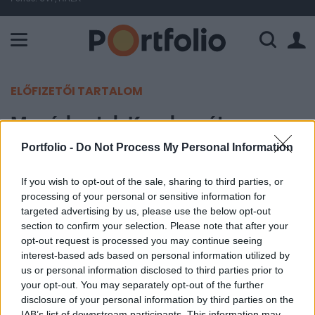
A Paksi Atomerőmű összteljesítménye 225 MW. A Duna vízállá
ELŐFIZETŐI TARTALOM
Megérkeztek Kecskemétre a
felújított katonai helikopterek
Portfolio -
Do Not Process My Personal Information
If you wish to opt-out of the sale, sharing to third parties, or
Portfolio
processing of your personal or sensitive information for
2019. január 08. 09:49
targeted advertising by us, please use the below opt-out
section to confirm your selection. Please note that after your
Négy darab nagyjavításon átesett Mi-24-es
opt-out request is processed you may continue seeing
érkezett meg Kecskemétre - számol be a
interest-based ads based on personal information utilized by
us or personal information disclosed to third parties prior to
Honvédelem.hu. Ezzel összesen már nyolc darab
your opt-out. You may separately opt-out of the further
felújított Mi-24-est kaptunk vissza
disclosure of your personal information by third parties on the
Oroszországtól.
IAB’s list of downstream participants. This information may