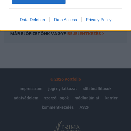
Előfizetés
Data Deletion
Data Access
Privacy Policy
MÁR ELŐFIZETŐNK VAGY?
BEJELENTKEZÉS
© 2026 Portfolio
impresszum
jogi nyilatkozat
süti beállítások
adatvédelem
szerzői jogok
médiaajánlat
karrier
kommentkezelés
ÁSZF