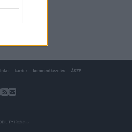
ánlat
karrier
kommentkezelés
ÁSZF