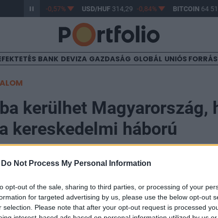
/HUF
363,33
-0,57%
USD/HUF
314,29
-0,84%
BITCOIN
64 517
EFEKTETÉS
BANK
DEVIZA
GAZDASÁG
GLOBÁL
UNIÓS FORRÁ
TALOM
ba kerülhet Magyarország, 
 a kereskedelmi háború
-
Do Not Process My Personal Information
to opt-out of the sale, sharing to third parties, or processing of your per
sségi helyzetben kezdik a 2019-es évet Közép- és Kele
formation for targeted advertising by us, please use the below opt-out s
zámolniuk kell azzal is, hogy a külső környezet az idé
r selection. Please note that after your opt-out request is processed y
eing interest-based ads based on personal information utilized by us or