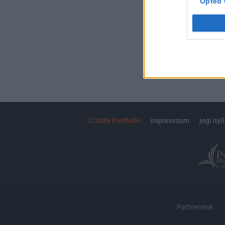
Opted 
MÁR ELŐFIZETŐ
© 2026 Portfolio
impresszum
jogi nyi
Partnereink