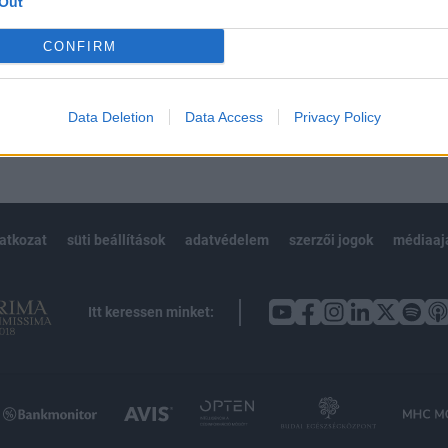
Out
Előfizetés
CONFIRM
NK VAGY?
BEJELENTKEZÉS
Data Deletion
Data Access
Privacy Policy
latkozat
süti beállítások
adatvédelem
szerzői jogok
médiaaj
Itt keressen minket: