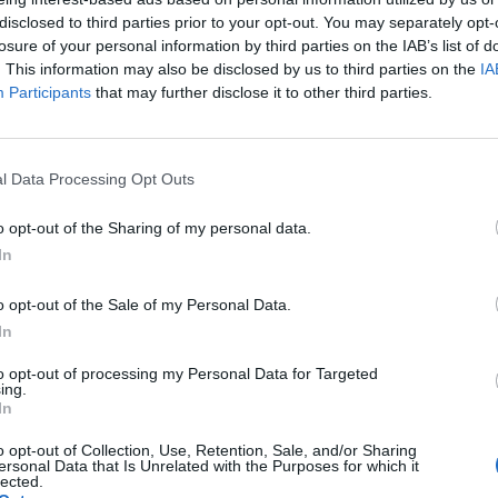
 - áll a Moody's Investors Service csütörtökön Londonb
disclosed to third parties prior to your opt-out. You may separately opt-
elyzetértékelésében. Elemzésük szerint a régió gazdas
losure of your personal information by third parties on the IAB’s list of
arország és Szlovákia érezné meg a leginkább, ha az
. This information may also be disclosed by us to third parties on the
IA
zály visszavetné az európai növekedést.
Participants
that may further disclose it to other third parties.
 a cég által vizsgált nyolc keleti EU-tagállam, köztük Magyaro
lenére az idén is az Európai Unió átlagát meghaladó ütemben nö
l Data Processing Opt Outs
ősítő előrejelzése szerint a leglassabban, 2,5 százalékkal a hor
százalékkal Szlovákia hazai összterméke (GDP) bővül 2019-ben.
o opt-out of the Sharing of my personal data.
In
ASÓNK!
o opt-out of the Sale of my Personal Data.
a portfolio.hu hírarchívumához tartozik, melynek olvasása előf
In
ötött.
to opt-out of processing my Personal Data for Targeted
ing.
övetkezőket tartalmazza:
In
 teljes cikkarchívum
o opt-out of Collection, Use, Retention, Sale, and/or Sharing
 BÉT elmúlt 2 év napon belüli
ersonal Data that Is Unrelated with the Purposes for which it
lected.