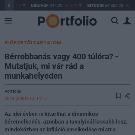
,17
-0,61%
USD/HUF
314,20
-0,87%
BITCOIN
64 862,23
-0,04
ELŐFIZETŐI TARTALOM
Bérrobbanás vagy 400 túlóra? -
Mutatjuk, mi vár rád a
munkahelyeden
Portfolio
2019. január 13. 14:15
Az idei évben is kitarthat a dinamikus
béremelkedés, azonban a tavalyinál lassabb lesz,
mindeközben az infláció emelkedése miatt a