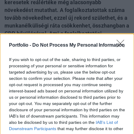
keresetek reálértéke még alacsonyabb
növekedést mutathat. A foglalkoztatottak száma
tovább növekedhet, ezzel új rekord születhet, és a
munkanélküliségi ráta csökkenhet, összhangban a
GDP bővülésével. Ami a foglalkoztatási
szerkezetet illeti: egyre több közmunkás
Portfolio -
Do Not Process My Personal Information
találhatja meg a helyét az elsődleges
munkaerőpiacon, de az nem várható, hogy sokan
If you wish to opt-out of the sale, sharing to third parties, or
hazajönnének külföldről. A munkaerőhiány egyre
processing of your personal or sensitive information for
nagyobbá válik, ami eltérően érinti az egyes
targeted advertising by us, please use the below opt-out
section to confirm your selection. Please note that after your
szektorokat. Ott, ahol jelentős a munkaerőhiány,
opt-out request is processed you may continue seeing
több túlórára lehet számítani, amire januártól a
interest-based ads based on personal information utilized by
Munka Törvénykönyve is lehetőséget ad.
us or personal information disclosed to third parties prior to
your opt-out. You may separately opt-out of the further
Az alábbi videónkban azt jártuk körül, hogy mi várhat a
disclosure of your personal information by third parties on the
magyarokra a munkahelyükön 2019-ben: A foglalkoztatás
IAB’s list of downstream participants. This information may
also be disclosed by us to third parties on the
IAB’s List of
bővülési üteme már lassabb, mint korábban, hiszen a
Downstream Participants
that may further disclose it to other
munkaerő-tartalék folyamatosan apad, de várhatóan az