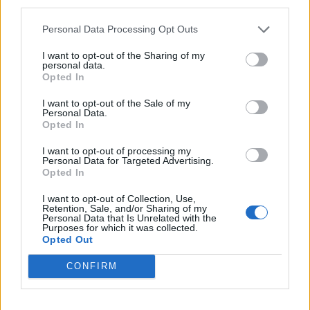
third parties.
idei évben új rekord születik a tavalyi 4,5 millió után.A
külföldi telephelyen dolgozók visszaáramlása egyelőre
Personal Data Processing Opt Outs
nem indult meg, azonban a továbbra is...
I want to opt-out of the Sharing of my
personal data.
Opted In
KEDVES OLVASÓNK!
I want to opt-out of the Sale of my
A keresett cikk a portfolio.hu hírarchívumához
Personal Data.
Opted In
tartozik, melynek olvasása előfizetéses
regisztrációhoz kötött.
I want to opt-out of processing my
Personal Data for Targeted Advertising.
Az előfizetés a következőket tartalmazza:
Opted In
Portfolio.hu teljes cikkarchívum
I want to opt-out of Collection, Use,
Kötéslisták: BÉT elmúlt 2 év napon belüli
Retention, Sale, and/or Sharing of my
Personal Data that Is Unrelated with the
kötéslistái
Purposes for which it was collected.
Opted Out
Előfizetés
CONFIRM
MÁR ELŐFIZETŐNK VAGY?
BEJELENTKEZÉS