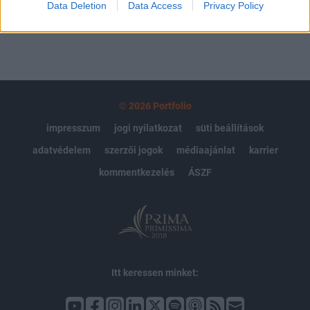
Data Deletion
Data Access
Privacy Policy
© 2026 Portfolio
impresszum
jogi nyilatkozat
süti beállítások
adatvédelem
szerzői jogok
médiaajánlat
karrier
kommentkezelés
ÁSZF
Itt keressen minket: